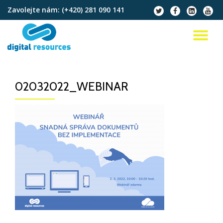
Zavolejte nám:
(+420) 281 090 141
fa-
fa-
fa-
fa-
twitter
facebook
linkedin-
youtu
Přeskočit
square
na
PŘ
obsah
NA
02032022_WEBINAR