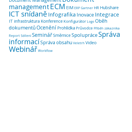
Document Management
ECM
management
EIM
Hubshare
HR
ERP
Gartner
ICT snídaně
Infografika
Integrace
Inovace
Oběh
IT infrastruktura
Konference
Konfigurátor
Logo
Ocenění
dokumentů
Prohlídka
Průvodce
Příběh zákazníka
Správa
Seminář
Spolupráce
Směrnice
Report
Sdílení
informací
Správa obsahu
Video
Veletrh
Webinář
Workflow