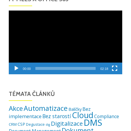
Video
přehrávač
00:00
02:18
TÉMATA ČLÁNKŮ
Automatizace
Akce
Bez
Balíčky
Cloud
Bez starostí
implementace
Compliance
DMS
Digitalizace
CSP
CRM
Degustace
dig
Dokument