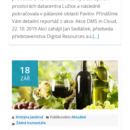
prostorách datacentra Lužice a následně
pokračovala v pálavské oblasti Pavlov. Přinášíme
Vám detailní reportáž z akce. Akce DMS in Cloud,
22. 10. 2019 Akci zahájil Jan Sedláček, předseda
Přečtěte
představenstva Digital Resources a.s.
[…]
si
více
o
Oficiální
18
křest
ZÁŘ
aneb
akce
DMS
in
Cloud
Kristýna Jandová
Publikováno
Aktuálně
Žádné komentáře