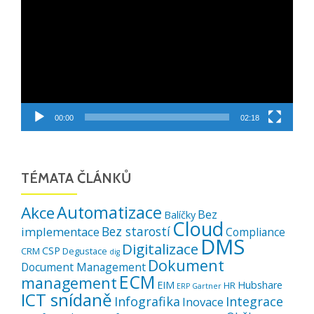
00:00
02:18
TÉMATA ČLÁNKŮ
Automatizace
Akce
Bez
Balíčky
Cloud
Bez starostí
implementace
Compliance
DMS
Digitalizace
CSP
CRM
Degustace
dig
Dokument
Document Management
ECM
management
EIM
Hubshare
HR
ERP
Gartner
ICT snídaně
Infografika
Integrace
Inovace