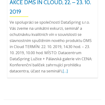
AKCE DMS IN CLOUD, 22. – 23. 10.
2019
Ve spolupráci se společností DataSpring s.r.o.
Vás zveme na unikátní exkurzi, seminář a
ochutnávku kvalitních vín v souvislosti se
slavnostním spuštěním nového produktu DMS
in Cloud TERMÍN: 22. 10. 2019, 14.30 hod. – 23.
10. 2019, 10.00 hod. MÍSTO: Datacentrum
DataSpring Lužice + Pálavská galerie vín CENA:
Konferenční balíček zahrnující prohlídku
Přečtěte
datacentra, účast na semináři,
[…]
si
více
o
Akce
DMS