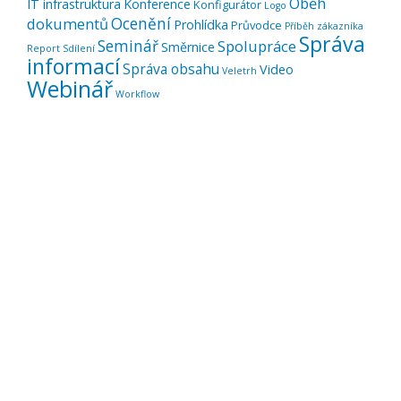
Oběh
IT infrastruktura
Konference
Konfigurátor
Logo
Ocenění
dokumentů
Prohlídka
Průvodce
Příběh zákazníka
Správa
Seminář
Spolupráce
Směrnice
Report
Sdílení
informací
Správa obsahu
Video
Veletrh
Webinář
Workflow