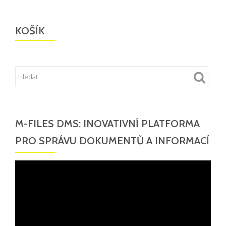
in
Cloud,
KOŠÍK
22.
–
23.
10.
2019
M-FILES DMS: INOVATIVNÍ PLATFORMA
PRO SPRÁVU DOKUMENTŮ A INFORMACÍ
Video
přehrávač