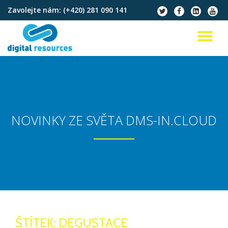
Zavolejte nám:
(+420) 281 090 141
fa-
fa-
fa-
fa-
twitter
facebook
linkedin-
youtu
Přeskočit
square
na
PŘ
obsah
NA
NOVINKY ZE SVĚTA DMS-IN.CLOUD
ŠTÍTEK:
DEGUSTACE