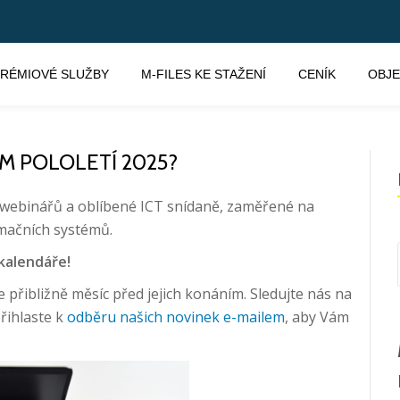
RÉMIOVÉ SLUŽBY
M-FILES KE STAŽENÍ
CENÍK
OBJ
ÍM POLOLETÍ 2025?
 webinářů a oblíbené ICT snídaně, zaměřené na
rmačních systémů.
kalendáře!
 přibližně měsíc před jejich konáním. Sledujte nás na
přihlaste k
odběru našich novinek e-mailem
, aby Vám