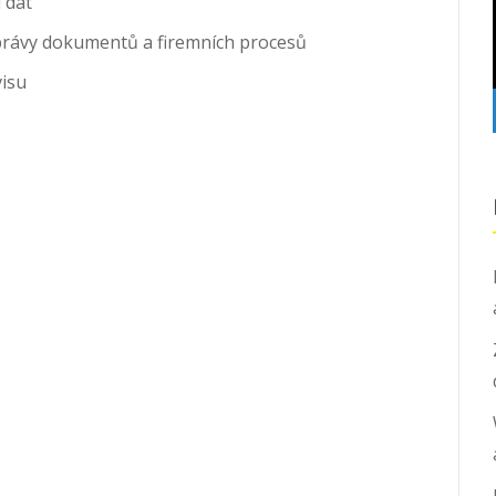
 dat
 správy dokumentů a firemních procesů
visu