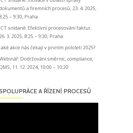
dokumentů a firemních procesů, 23. 4. 2025,
8:25 – 9:30, Praha
ICT snídaně: Efektivní procesování faktur,
26. 3. 2025, 8:25 – 9:30, Praha
Jaké akce nás čekají v prvním pololetí 2025?
Webinář: Dodržování směrnic, compliance,
QMS, 11. 12. 2024, 10:00 – 10:20
SPOLUPRÁCE A ŘÍZENÍ PROCESŮ
Video
přehrávač