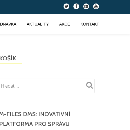
fa-
fa-
fa-
fa-
twitter
facebook
linkedin-
youtube
square
EDNÁVKA
AKTUALITY
AKCE
KONTAKT
KOŠÍK
M-FILES DMS: INOVATIVNÍ
PLATFORMA PRO SPRÁVU