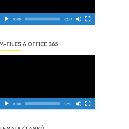
00:00
02:44
M-FILES A OFFICE 365
Video
přehrávač
00:00
02:18
TÉMATA ČLÁNKŮ