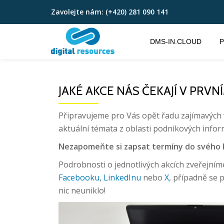
Zavolejte nám:
(+420) 281 090 141
Přeskočit
na
DMS-IN.CLOUD
P
obsah
JAKÉ AKCE NÁS ČEKAJÍ V PRVN
Připravujeme pro Vás opět řadu zajímavých
aktuální témata z oblasti podnikových info
Nezapomeňte si zapsat termíny do svého 
Podrobnosti o jednotlivých akcích zveřejníme
Facebooku
,
LinkedInu
nebo
X
, případně se 
nic neuniklo!