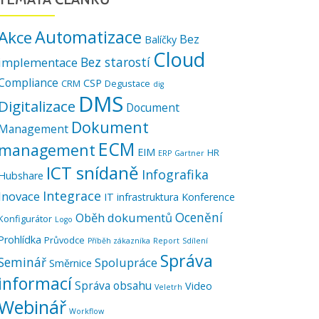
Automatizace
Akce
Bez
Balíčky
Cloud
Bez starostí
implementace
Compliance
CSP
CRM
Degustace
dig
DMS
Digitalizace
Document
Dokument
Management
ECM
management
EIM
HR
ERP
Gartner
ICT snídaně
Infografika
Hubshare
Integrace
Inovace
IT infrastruktura
Konference
Ocenění
Oběh dokumentů
Konfigurátor
Logo
Prohlídka
Průvodce
Příběh zákazníka
Report
Sdílení
Správa
Seminář
Spolupráce
Směrnice
informací
Správa obsahu
Video
Veletrh
Webinář
Workflow