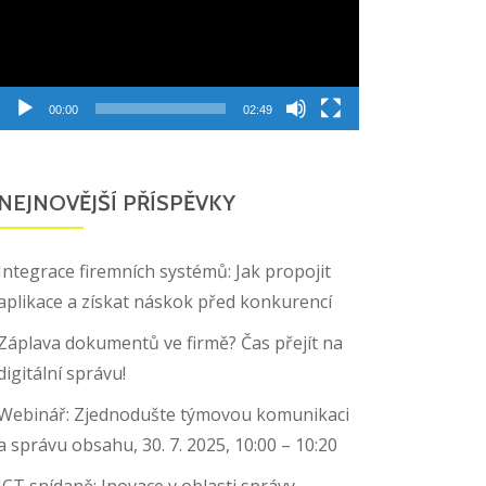
00:00
02:49
NEJNOVĚJŠÍ PŘÍSPĚVKY
Integrace firemních systémů: Jak propojit
aplikace a získat náskok před konkurencí
Záplava dokumentů ve firmě? Čas přejít na
digitální správu!
Webinář: Zjednodušte týmovou komunikaci
a správu obsahu, 30. 7. 2025, 10:00 – 10:20
ICT snídaně: Inovace v oblasti správy