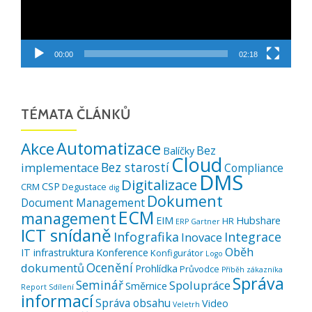
00:00
02:18
TÉMATA ČLÁNKŮ
Automatizace
Akce
Bez
Balíčky
Cloud
Bez starostí
implementace
Compliance
DMS
Digitalizace
CSP
CRM
Degustace
dig
Dokument
Document Management
ECM
management
EIM
Hubshare
HR
ERP
Gartner
ICT snídaně
Infografika
Integrace
Inovace
Oběh
IT infrastruktura
Konference
Konfigurátor
Logo
Ocenění
dokumentů
Prohlídka
Průvodce
Příběh zákazníka
Správa
Seminář
Spolupráce
Směrnice
Report
Sdílení
informací
Správa obsahu
Video
Veletrh