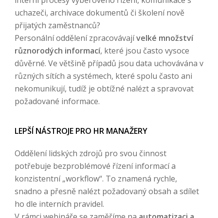
interní procesy výběrového řízení, komunikace s
uchazeči, archivace dokumentů či školení nově
přijatých zaměstnanců?
Personální oddělení zpracovávají
velké množství
různorodých informací
, které jsou často vysoce
důvěrné. Ve většině případů jsou data uchovávána v
různých sítích a systémech, které spolu často ani
nekomunikují, tudíž je obtížné nalézt a spravovat
požadované informace.
LEPŠÍ NÁSTROJE PRO HR MANAŽERY
Oddělení lidských zdrojů pro svou činnost
potřebuje bezproblémové řízení informací a
konzistentní „workflow“. To znamená rychle,
snadno a přesně nalézt požadovaný obsah a sdílet
ho dle interních pravidel.
V rámci webináře se zaměříme na
automatizaci a