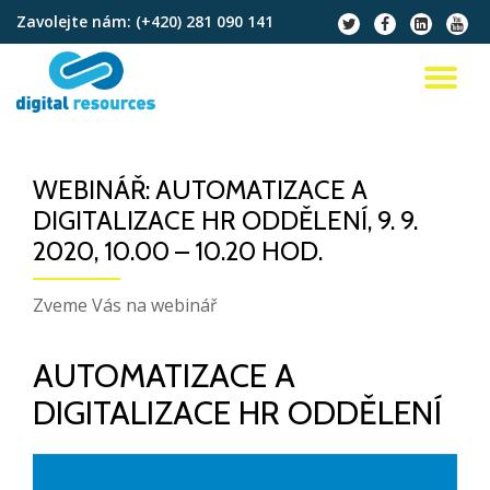
Zavolejte nám:
(+420) 281 090 141
fa-
fa-
fa-
fa-
twitter
facebook
linkedin-
youtu
Přeskočit
square
na
PŘ
obsah
NA
WEBINÁŘ: AUTOMATIZACE A
DIGITALIZACE HR ODDĚLENÍ, 9. 9.
2020, 10.00 – 10.20 HOD.
Zveme Vás na webinář
AUTOMATIZACE A
DIGITALIZACE HR ODDĚLENÍ