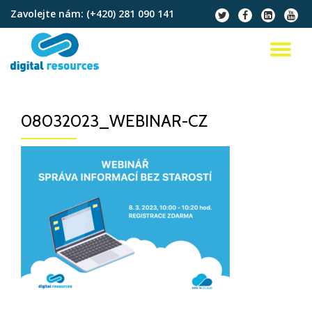
Zavolejte nám:
(+420) 281 090 141
fa-
fa-
fa-
fa-
twitter
facebook
linkedin-
youtu
Přeskočit
square
na
PŘ
obsah
NA
08032023_WEBINAR-CZ