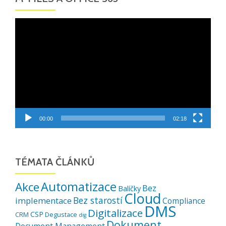
Video
přehrávač
00:00
02:18
TÉMATA ČLÁNKŮ
Automatizace
Akce
Bez
Balíčky
Cloud
Bez starostí
implementace
Compliance
DMS
Digitalizace
CSP
CRM
Degustace
dig
Dokument