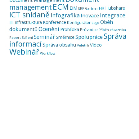
Document Management
ECM
management
EIM
Hubshare
HR
ERP
Gartner
ICT snídaně
Infografika
Integrace
Inovace
Oběh
IT infrastruktura
Konference
Konfigurátor
Logo
Ocenění
dokumentů
Prohlídka
Průvodce
Příběh zákazníka
Správa
Seminář
Spolupráce
Směrnice
Report
Sdílení
informací
Správa obsahu
Video
Veletrh
Webinář
Workflow