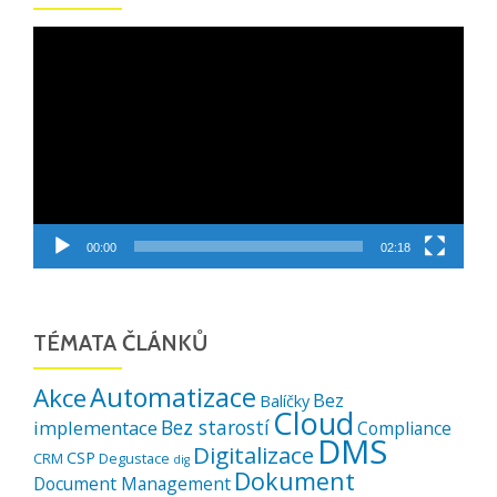
Video
přehrávač
00:00
02:18
TÉMATA ČLÁNKŮ
Automatizace
Akce
Bez
Balíčky
Cloud
Bez starostí
implementace
Compliance
DMS
Digitalizace
CSP
CRM
Degustace
dig
Dokument
Document Management