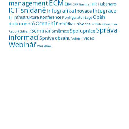
ECM
management
EIM
Hubshare
HR
ERP
Gartner
ICT snídaně
Infografika
Integrace
Inovace
Oběh
IT infrastruktura
Konference
Konfigurátor
Logo
Ocenění
dokumentů
Prohlídka
Průvodce
Příběh zákazníka
Správa
Seminář
Spolupráce
Směrnice
Report
Sdílení
informací
Správa obsahu
Video
Veletrh
Webinář
Workflow