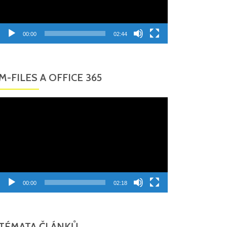
00:00
02:44
M-FILES A OFFICE 365
Video
přehrávač
00:00
02:18
TÉMATA ČLÁNKŮ