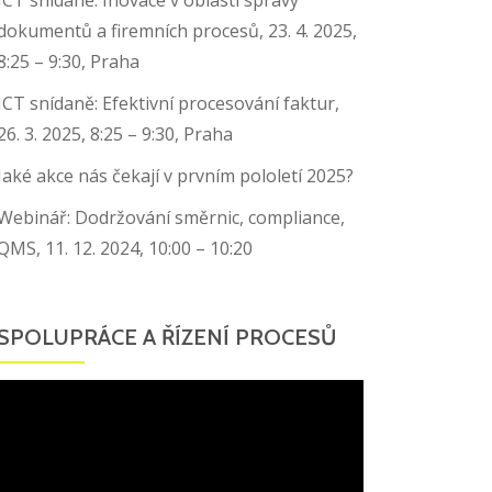
dokumentů a firemních procesů, 23. 4. 2025,
8:25 – 9:30, Praha
ICT snídaně: Efektivní procesování faktur,
26. 3. 2025, 8:25 – 9:30, Praha
Jaké akce nás čekají v prvním pololetí 2025?
Webinář: Dodržování směrnic, compliance,
QMS, 11. 12. 2024, 10:00 – 10:20
SPOLUPRÁCE A ŘÍZENÍ PROCESŮ
Video
přehrávač