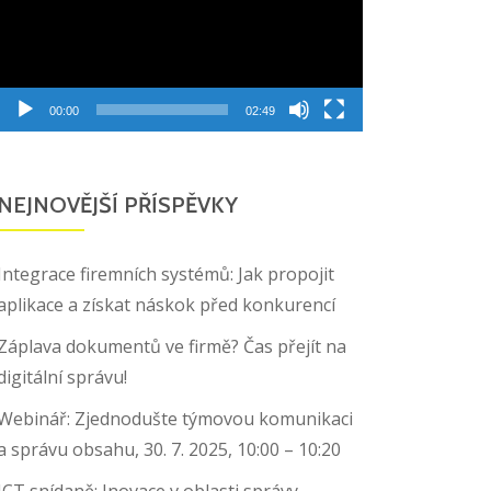
00:00
02:49
NEJNOVĚJŠÍ PŘÍSPĚVKY
Integrace firemních systémů: Jak propojit
aplikace a získat náskok před konkurencí
Záplava dokumentů ve firmě? Čas přejít na
digitální správu!
Webinář: Zjednodušte týmovou komunikaci
a správu obsahu, 30. 7. 2025, 10:00 – 10:20
ICT snídaně: Inovace v oblasti správy