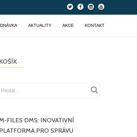
fa-
fa-
fa-
fa-
twitter
facebook
linkedin-
youtube
square
EDNÁVKA
AKTUALITY
AKCE
KONTAKT
KOŠÍK
M-FILES DMS: INOVATIVNÍ
PLATFORMA PRO SPRÁVU