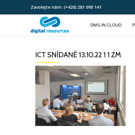
Zavolejte nám:
(+420) 281 090 141
Přeskočit
na
DMS-IN.CLOUD
P
obsah
ICT SNÍDANĚ 13.10.22 1 1 ZM