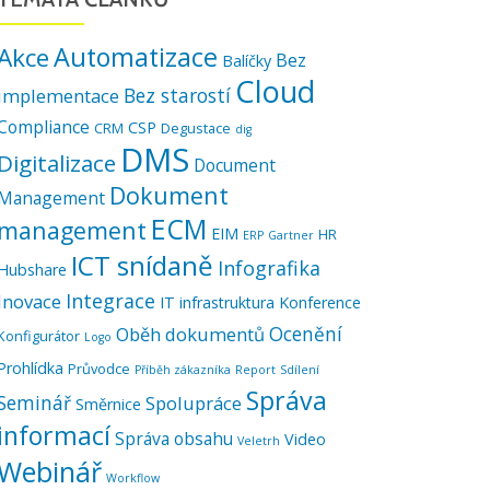
Automatizace
Akce
Bez
Balíčky
Cloud
Bez starostí
implementace
Compliance
CSP
CRM
Degustace
dig
DMS
Digitalizace
Document
Dokument
Management
ECM
management
EIM
HR
ERP
Gartner
ICT snídaně
Infografika
Hubshare
Integrace
Inovace
IT infrastruktura
Konference
Ocenění
Oběh dokumentů
Konfigurátor
Logo
Prohlídka
Průvodce
Příběh zákazníka
Report
Sdílení
Správa
Seminář
Spolupráce
Směrnice
informací
Správa obsahu
Video
Veletrh
Webinář
Workflow