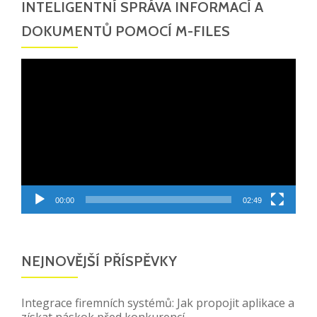
INTELIGENTNÍ SPRÁVA INFORMACÍ A
DOKUMENTŮ POMOCÍ M-FILES
Video
přehrávač
00:00
02:49
NEJNOVĚJŠÍ PŘÍSPĚVKY
Integrace firemních systémů: Jak propojit aplikace a
získat náskok před konkurencí