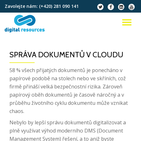
Zavolejte nám:
(+420) 281 090 141
fa-
fa-
fa-
fa-
twitter
facebook
linkedin-
youtu
Přeskočit
square
na
PŘ
obsah
NA
SPRÁVA DOKUMENTŮ V CLOUDU
58 % všech přijatých dokumentů je ponecháno v
papírové podobě na stolech nebo ve skříních, což
firmě přináší velká bezpečnostní rizika. Zároveň
papírový oběh dokumentů je časově náročný a v
průběhu životního cyklu dokumentu může vznikat
chaos.
Nebylo by lepší správu dokumentů digitalizovat a
plně využívat výhod moderního DMS (Document
Management System) řešení, a to aniž byste