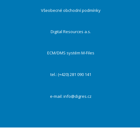
Všeobecné obchodní podmínky
Digital Resources a.s.
ECM/DMS systém M-Files
tel.: (+420) 281 090 141
e-mail:
info@digres.cz
Na našich webových stránkách používáme cookies k zajištění funkčnosti webu a s Vaším
souhlasem i ke zlepšení a personalizaci obsahu a reklam, poskytování funkcí sociálních médií a