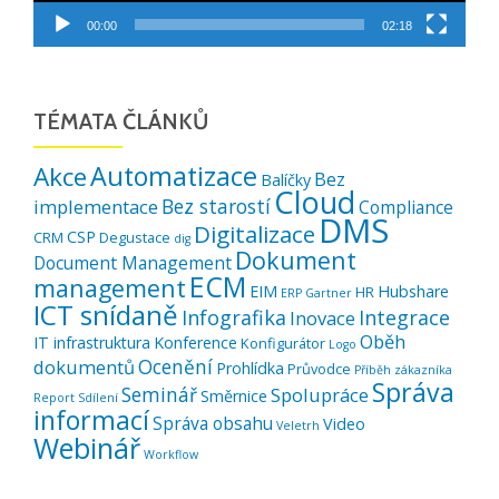
00:00
02:18
TÉMATA ČLÁNKŮ
Automatizace
Akce
Bez
Balíčky
Cloud
Bez starostí
implementace
Compliance
DMS
Digitalizace
CSP
CRM
Degustace
dig
Dokument
Document Management
ECM
management
EIM
Hubshare
HR
ERP
Gartner
ICT snídaně
Infografika
Integrace
Inovace
Oběh
IT infrastruktura
Konference
Konfigurátor
Logo
Ocenění
dokumentů
Prohlídka
Průvodce
Příběh zákazníka
Správa
Seminář
Spolupráce
Směrnice
Report
Sdílení
informací
Správa obsahu
Video
Veletrh
Webinář
Workflow