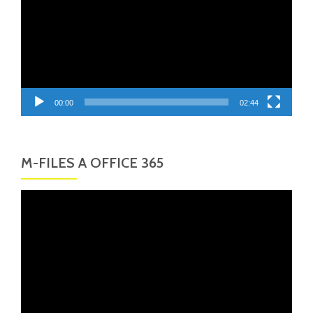
00:00
02:44
M-FILES A OFFICE 365
Video
přehrávač