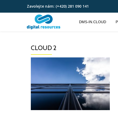
Zavolejte nám:
(+420) 281 090 141
Přeskočit
na
DMS-IN.CLOUD
P
obsah
CLOUD 2