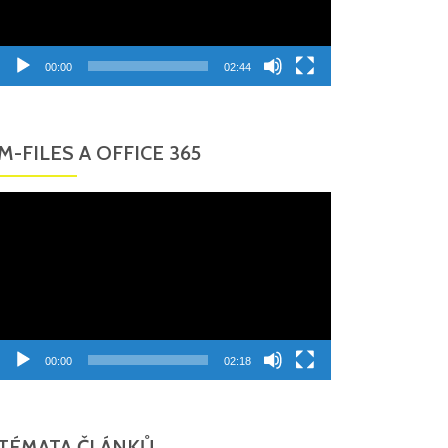
00:00
02:44
M-FILES A OFFICE 365
Video
přehrávač
00:00
02:18
TÉMATA ČLÁNKŮ