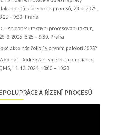
dokumentů a firemních procesů, 23. 4. 2025,
8:25 – 9:30, Praha
ICT snídaně: Efektivní procesování faktur,
26. 3. 2025, 8:25 – 9:30, Praha
Jaké akce nás čekají v prvním pololetí 2025?
Webinář: Dodržování směrnic, compliance,
QMS, 11. 12. 2024, 10:00 – 10:20
SPOLUPRÁCE A ŘÍZENÍ PROCESŮ
Video
přehrávač