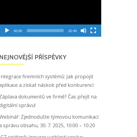
00:00
02:49
NEJNOVĚJŠÍ PŘÍSPĚVKY
Integrace firemních systémů: Jak propojit
aplikace a získat náskok před konkurencí
Záplava dokumentů ve firmě? Čas přejít na
digitální správu!
Webinář: Zjednodušte týmovou komunikaci
a správu obsahu, 30. 7. 2025, 10:00 – 10:20
ICT snídaně: Inovace v oblasti správy