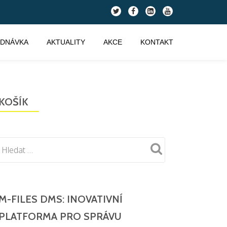
fa-
fa-
fa-
fa-
twitter
facebook
linkedin-
youtube
square
EDNÁVKA
AKTUALITY
AKCE
KONTAKT
KOŠÍK
M-FILES DMS: INOVATIVNÍ
PLATFORMA PRO SPRÁVU