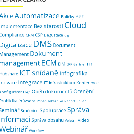
Automatizace
Akce
Bez
Balíčky
Cloud
Bez starostí
implementace
Compliance
CSP
CRM
Degustace
dig
DMS
Digitalizace
Document
Dokument
Management
ECM
management
EIM
HR
ERP
Gartner
ICT snídaně
Infografika
Hubshare
Integrace
Inovace
IT infrastruktura
Konference
Ocenění
Oběh dokumentů
Konfigurátor
Logo
Prohlídka
Průvodce
Příběh zákazníka
Report
Sdílení
Správa
Seminář
Spolupráce
Směrnice
informací
Správa obsahu
Video
Veletrh
Webinář
Workflow