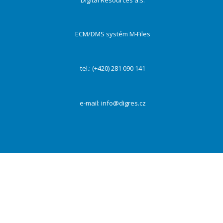
Digital Resources a.s.
ECM/DMS systém M-Files
tel.: (+420) 281 090 141
e-mail:
info@digres.cz
Na našich webových stránkách používáme cookies k zajištění funkčnosti webu a s Vaším
souhlasem i ke zlepšení a personalizaci obsahu a reklam, poskytování funkcí sociálních médií a
dalších sítí a analýze návštěvnosti. Kliknutím na tlačítko „Přijmout vše“ souhlasíte s
využívaním všech cookies. Vždy můžete své preference změnit pomocí „Nastavení“.
PŘIJMOUT VŠE
Odmítnout
Nastavení