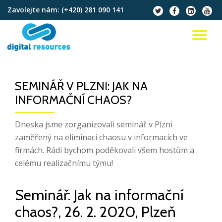
Zavolejte nám:
(+420) 281 090 141
fa-
fa-
fa-
fa-
twitter
facebook
linkedin-
youtu
Přeskočit
square
na
PŘ
obsah
NA
SEMINÁŘ V PLZNI: JAK NA
INFORMAČNÍ CHAOS?
Dneska jsme zorganizovali seminář v Plzni
zaměřený na eliminaci chaosu v informacích ve
firmách. Rádi bychom poděkovali všem hostům a
celému realizačnímu týmu!
Seminář: Jak na informační
chaos?, 26. 2. 2020, Plzeň