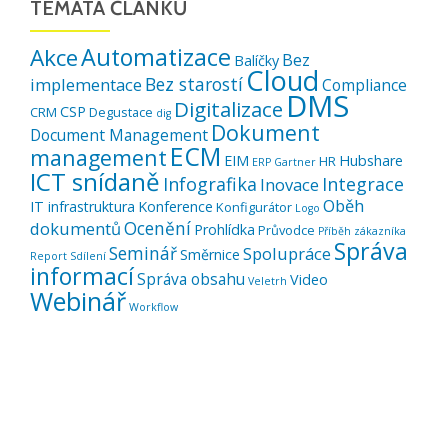
TÉMATA ČLÁNKŮ
Automatizace
Akce
Bez
Balíčky
Cloud
Bez starostí
implementace
Compliance
DMS
Digitalizace
CSP
CRM
Degustace
dig
Dokument
Document Management
ECM
management
EIM
Hubshare
HR
ERP
Gartner
ICT snídaně
Infografika
Integrace
Inovace
Oběh
IT infrastruktura
Konference
Konfigurátor
Logo
Ocenění
dokumentů
Prohlídka
Průvodce
Příběh zákazníka
Správa
Seminář
Spolupráce
Směrnice
Report
Sdílení
informací
Správa obsahu
Video
Veletrh
Webinář
Workflow