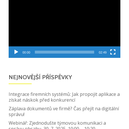
přehrávač
00:00
02:49
NEJNOVĚJŠÍ PŘÍSPĚVKY
Integrace firemních systémů: Jak propojit aplikace a
získat náskok před konkurencí
Záplava dokumentů ve firmě? Čas přejít na digitální
správu!
Webinář: Zjednodušte týmovou komunikaci a
správu obsahu, 30. 7. 2025, 10:00 – 10:20