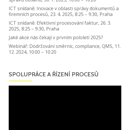
ICT snídaně: Inovace v oblasti správy dokumentů a
firemních procesů, 23. 4. 2025, 8:25 – 9:30, Praha
ICT snídaně: Efektivní procesování faktur, 26. 3.
2025, 8:25 – 9:30, Praha
Jaké akce nás čekají v prvním pololetí 2025?
Webinář: Dodržování směrnic, compliance, QMS, 11.
12. 2024, 10:00 – 10:20
SPOLUPRÁCE A ŘÍZENÍ PROCESŮ
Video
přehrávač