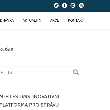
fa-
fa-
fa-
fa-
twitter
facebook
linkedin-
youtube
square
EDNÁVKA
AKTUALITY
AKCE
KONTAKT
KOŠÍK
M-FILES DMS: INOVATIVNÍ
PLATFORMA PRO SPRÁVU