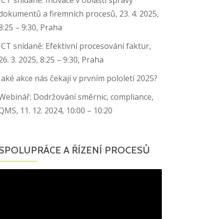
dokumentů a firemních procesů, 23. 4. 2025,
8:25 – 9:30, Praha
ICT snídaně: Efektivní procesování faktur,
26. 3. 2025, 8:25 – 9:30, Praha
Jaké akce nás čekají v prvním pololetí 2025?
Webinář: Dodržování směrnic, compliance,
QMS, 11. 12. 2024, 10:00 – 10:20
SPOLUPRÁCE A ŘÍZENÍ PROCESŮ
Video
přehrávač