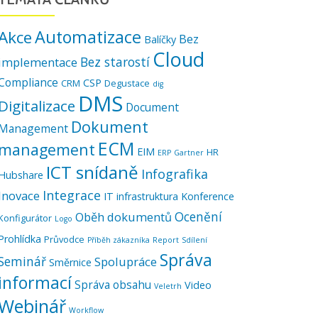
Automatizace
Akce
Bez
Balíčky
Cloud
Bez starostí
implementace
Compliance
CSP
CRM
Degustace
dig
DMS
Digitalizace
Document
Dokument
Management
ECM
management
EIM
HR
ERP
Gartner
ICT snídaně
Infografika
Hubshare
Integrace
Inovace
IT infrastruktura
Konference
Ocenění
Oběh dokumentů
Konfigurátor
Logo
Prohlídka
Průvodce
Příběh zákazníka
Report
Sdílení
Správa
Seminář
Spolupráce
Směrnice
informací
Správa obsahu
Video
Veletrh
Webinář
Workflow