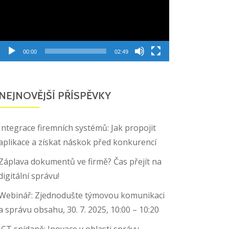
00:00
02:49
NEJNOVĚJŠÍ PŘÍSPĚVKY
Integrace firemních systémů: Jak propojit
aplikace a získat náskok před konkurencí
Záplava dokumentů ve firmě? Čas přejít na
digitální správu!
Webinář: Zjednodušte týmovou komunikaci
a správu obsahu, 30. 7. 2025, 10:00 – 10:20
ICT snídaně: Inovace v oblasti správy