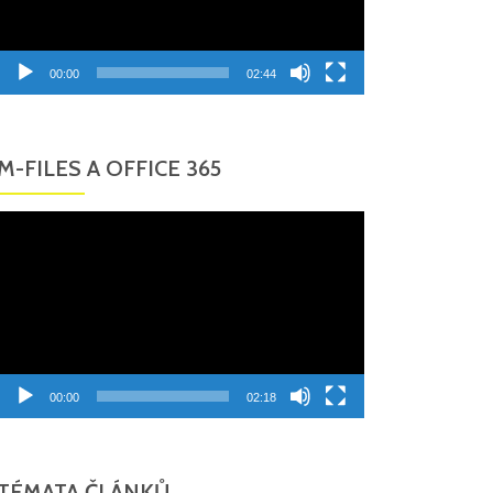
00:00
02:44
M-FILES A OFFICE 365
Video
přehrávač
00:00
02:18
TÉMATA ČLÁNKŮ