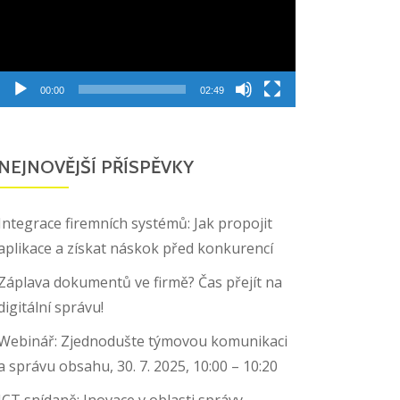
00:00
02:49
NEJNOVĚJŠÍ PŘÍSPĚVKY
Integrace firemních systémů: Jak propojit
aplikace a získat náskok před konkurencí
Záplava dokumentů ve firmě? Čas přejít na
digitální správu!
Webinář: Zjednodušte týmovou komunikaci
a správu obsahu, 30. 7. 2025, 10:00 – 10:20
ICT snídaně: Inovace v oblasti správy