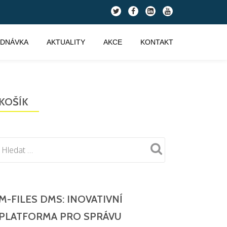
fa-
fa-
fa-
fa-
twitter
facebook
linkedin-
youtube
square
EDNÁVKA
AKTUALITY
AKCE
KONTAKT
KOŠÍK
M-FILES DMS: INOVATIVNÍ
PLATFORMA PRO SPRÁVU