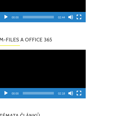
00:00
02:44
M-FILES A OFFICE 365
Video
přehrávač
00:00
02:18
TÉMATA ČLÁNKŮ