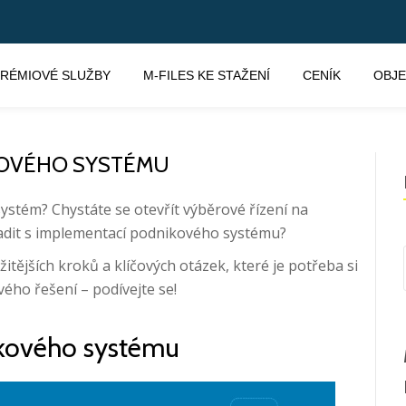
RÉMIOVÉ SLUŽBY
M-FILES KE STAŽENÍ
CENÍK
OBJ
OVÉHO SYSTÉMU
systém? Chystáte se otevřít výběrové řízení na
adit s implementací podnikového systému?
žitějších kroků a klíčových otázek, které je potřeba si
vého řešení – podívejte se!
kového systému