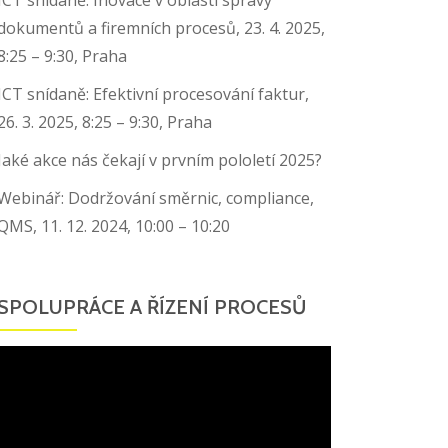
dokumentů a firemních procesů, 23. 4. 2025,
8:25 – 9:30, Praha
ICT snídaně: Efektivní procesování faktur,
26. 3. 2025, 8:25 – 9:30, Praha
Jaké akce nás čekají v prvním pololetí 2025?
Webinář: Dodržování směrnic, compliance,
QMS, 11. 12. 2024, 10:00 – 10:20
SPOLUPRÁCE A ŘÍZENÍ PROCESŮ
Video
přehrávač