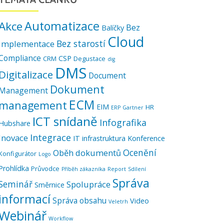
Automatizace
Akce
Bez
Balíčky
Cloud
Bez starostí
implementace
Compliance
CSP
CRM
Degustace
dig
DMS
Digitalizace
Document
Dokument
Management
ECM
management
EIM
HR
ERP
Gartner
ICT snídaně
Infografika
Hubshare
Integrace
Inovace
IT infrastruktura
Konference
Ocenění
Oběh dokumentů
Konfigurátor
Logo
Prohlídka
Průvodce
Příběh zákazníka
Report
Sdílení
Správa
Seminář
Spolupráce
Směrnice
informací
Správa obsahu
Video
Veletrh
Webinář
Workflow