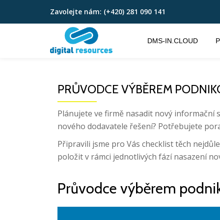
Zavolejte nám:
(+420) 281 090 141
Přeskočit
na
DMS-IN.CLOUD
P
obsah
PRŮVODCE VÝBĚREM PODNIK
Plánujete ve firmě nasadit nový informační 
nového dodavatele řešení? Potřebujete por
Připravili jsme pro Vás checklist těch nejdůle
položit v rámci jednotlivých fází nasazení no
Průvodce výběrem podni