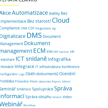
Automatizace
Akce
Bez
Balíčky
Cloud
Bez starostí
implementace
Compliance
CSP
CRM
Degustace
dig
DMS
Digitalizace
Document
Dokument
Management
ECM
management
EIM
HR
ERP
Gartner
ICT snídaně
Infografika
Hubshare
Integrace
Inovace
IT infrastruktura
Konference
Ocenění
Oběh dokumentů
Konfigurátor
Logo
Prohlídka
Průvodce
Příběh zákazníka
Report
Sdílení
Správa
Seminář
Spolupráce
Směrnice
informací
Správa obsahu
Video
Veletrh
Webinář
Workflow