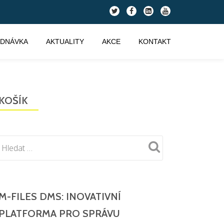
fa-
fa-
fa-
fa-
twitter
facebook
linkedin-
youtube
square
EDNÁVKA
AKTUALITY
AKCE
KONTAKT
KOŠÍK
M-FILES DMS: INOVATIVNÍ
PLATFORMA PRO SPRÁVU