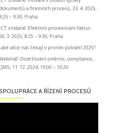
dokumentů a firemních procesů, 23. 4. 2025,
8:25 – 9:30, Praha
ICT snídaně: Efektivní procesování faktur,
26. 3. 2025, 8:25 – 9:30, Praha
Jaké akce nás čekají v prvním pololetí 2025?
Webinář: Dodržování směrnic, compliance,
QMS, 11. 12. 2024, 10:00 – 10:20
SPOLUPRÁCE A ŘÍZENÍ PROCESŮ
Video
přehrávač