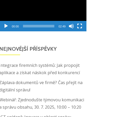
00:00
02:49
NEJNOVĚJŠÍ PŘÍSPĚVKY
Integrace firemních systémů: Jak propojit
aplikace a získat náskok před konkurencí
Záplava dokumentů ve firmě? Čas přejít na
digitální správu!
Webinář: Zjednodušte týmovou komunikaci
a správu obsahu, 30. 7. 2025, 10:00 – 10:20
ICT snídaně: Inovace v oblasti správy