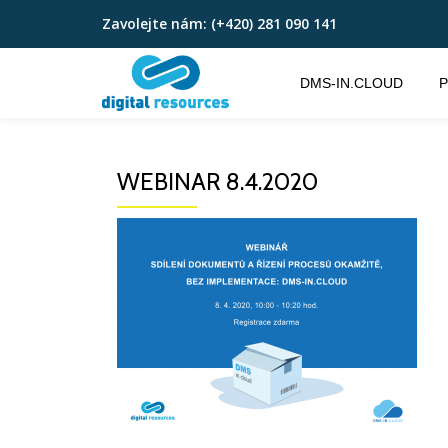
Zavolejte nám:
(+420) 281 090 141
Přeskočit
na
DMS-IN.CLOUD
P
obsah
WEBINAR 8.4.2020