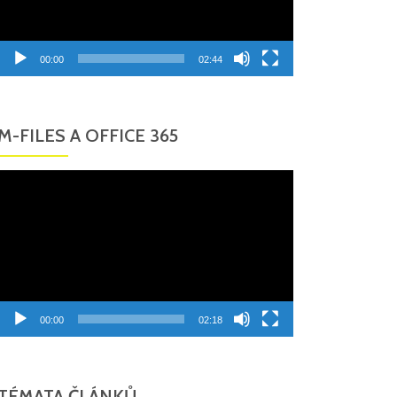
00:00
02:44
M-FILES A OFFICE 365
Video
přehrávač
00:00
02:18
TÉMATA ČLÁNKŮ