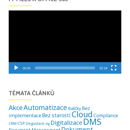
Video
přehrávač
00:00
02:18
TÉMATA ČLÁNKŮ
Automatizace
Akce
Bez
Balíčky
Cloud
Bez starostí
implementace
Compliance
DMS
Digitalizace
CSP
CRM
Degustace
dig
Dokument