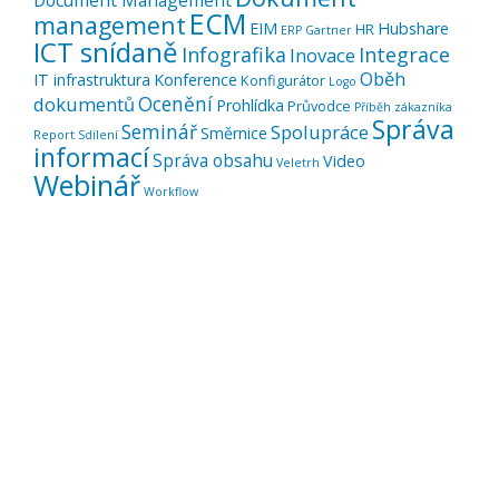
Document Management
ECM
management
EIM
Hubshare
HR
ERP
Gartner
ICT snídaně
Infografika
Integrace
Inovace
Oběh
IT infrastruktura
Konference
Konfigurátor
Logo
Ocenění
dokumentů
Prohlídka
Průvodce
Příběh zákazníka
Správa
Seminář
Spolupráce
Směrnice
Report
Sdílení
informací
Správa obsahu
Video
Veletrh
Webinář
Workflow