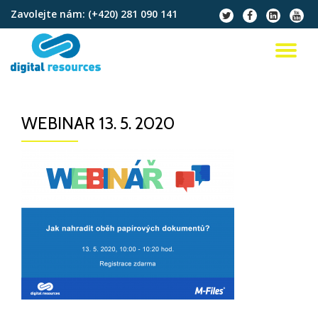
Zavolejte nám:
(+420) 281 090 141
fa-
fa-
fa-
fa-
twitter
facebook
linkedin-
youtu
Přeskočit
square
na
PŘ
obsah
NA
WEBINAR 13. 5. 2020