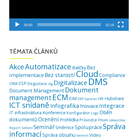
00:00
02:18
TÉMATA ČLÁNKŮ
Automatizace
Akce
Bez
Balíčky
Cloud
Bez starostí
implementace
Compliance
DMS
Digitalizace
CSP
CRM
Degustace
dig
Dokument
Document Management
ECM
management
EIM
Hubshare
HR
ERP
Gartner
ICT snídaně
Infografika
Integrace
Inovace
Oběh
IT infrastruktura
Konference
Konfigurátor
Logo
Ocenění
dokumentů
Prohlídka
Průvodce
Příběh zákazníka
Správa
Seminář
Spolupráce
Směrnice
Report
Sdílení
informací
Správa obsahu
Video
Veletrh