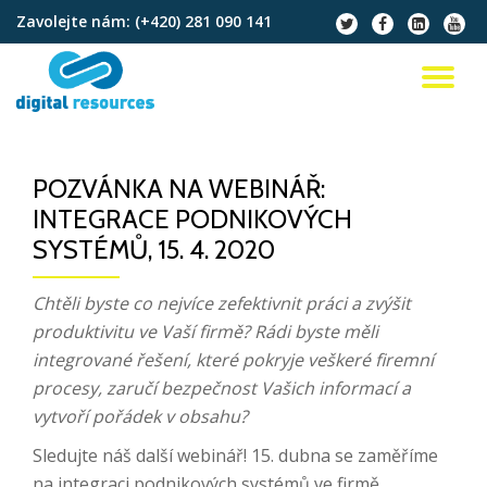
Zavolejte nám:
(+420) 281 090 141
fa-
fa-
fa-
fa-
twitter
facebook
linkedin-
youtu
Přeskočit
square
na
PŘ
obsah
NA
POZVÁNKA NA WEBINÁŘ:
INTEGRACE PODNIKOVÝCH
SYSTÉMŮ, 15. 4. 2020
Chtěli byste co nejvíce zefektivnit práci a zvýšit
produktivitu ve Vaší firmě? Rádi byste měli
integrované řešení, které pokryje veškeré firemní
procesy, zaručí bezpečnost Vašich informací a
vytvoří pořádek v obsahu?
Sledujte náš další webinář! 15. dubna se zaměříme
na integraci podnikových systémů ve firmě.