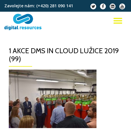
Zavolejte nám:
(+420) 281 090 141
fa-
fa-
fa-
fa-
twitter
facebook
linkedin-
youtu
Přeskočit
square
na
PŘ
obsah
NA
1 AKCE DMS IN CLOUD LUŽICE 2019
(99)