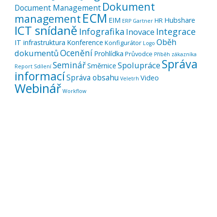
Dokument
Document Management
ECM
management
EIM
Hubshare
HR
ERP
Gartner
ICT snídaně
Infografika
Integrace
Inovace
Oběh
IT infrastruktura
Konference
Konfigurátor
Logo
Ocenění
dokumentů
Prohlídka
Průvodce
Příběh zákazníka
Správa
Seminář
Spolupráce
Směrnice
Report
Sdílení
informací
Správa obsahu
Video
Veletrh
Webinář
Workflow