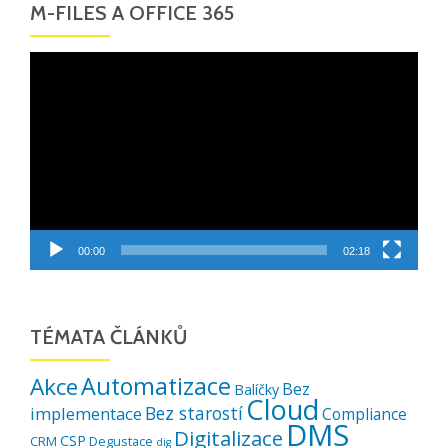
M-FILES A OFFICE 365
Video
přehrávač
00:00
02:18
TÉMATA ČLÁNKŮ
Automatizace
Akce
Bez
Balíčky
Cloud
Bez starostí
implementace
Compliance
DMS
Digitalizace
CSP
CRM
Degustace
dig