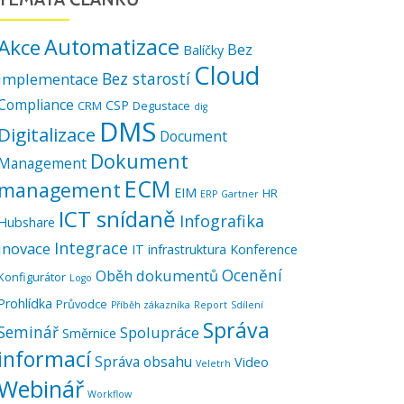
Automatizace
Akce
Bez
Balíčky
Cloud
Bez starostí
implementace
Compliance
CSP
CRM
Degustace
dig
DMS
Digitalizace
Document
Dokument
Management
ECM
management
EIM
HR
ERP
Gartner
ICT snídaně
Infografika
Hubshare
Integrace
Inovace
IT infrastruktura
Konference
Ocenění
Oběh dokumentů
Konfigurátor
Logo
Prohlídka
Průvodce
Příběh zákazníka
Report
Sdílení
Správa
Seminář
Spolupráce
Směrnice
informací
Správa obsahu
Video
Veletrh
Webinář
Workflow