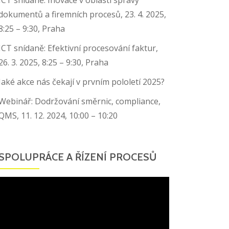
dokumentů a firemních procesů, 23. 4. 2025,
8:25 – 9:30, Praha
ICT snídaně: Efektivní procesování faktur,
26. 3. 2025, 8:25 – 9:30, Praha
Jaké akce nás čekají v prvním pololetí 2025?
Webinář: Dodržování směrnic, compliance,
QMS, 11. 12. 2024, 10:00 – 10:20
SPOLUPRÁCE A ŘÍZENÍ PROCESŮ
Video
přehrávač