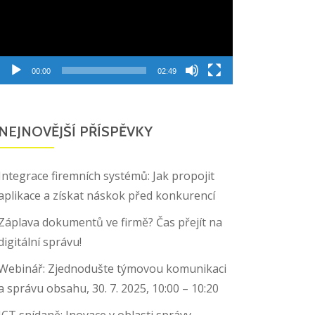
00:00
02:49
NEJNOVĚJŠÍ PŘÍSPĚVKY
Integrace firemních systémů: Jak propojit
aplikace a získat náskok před konkurencí
Záplava dokumentů ve firmě? Čas přejít na
digitální správu!
Webinář: Zjednodušte týmovou komunikaci
a správu obsahu, 30. 7. 2025, 10:00 – 10:20
ICT snídaně: Inovace v oblasti správy