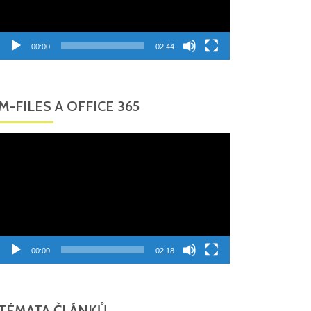
00:00
02:44
M-FILES A OFFICE 365
Video
přehrávač
00:00
02:18
TÉMATA ČLÁNKŮ