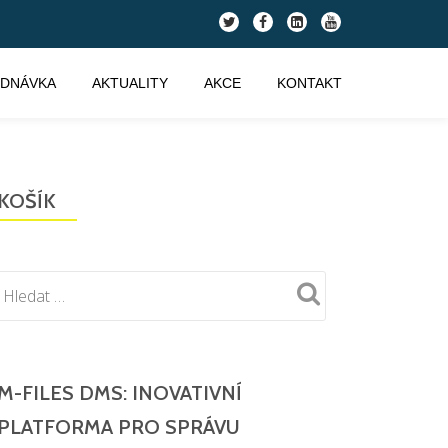
fa-
fa-
fa-
fa-
twitter
facebook
linkedin-
youtube
square
EDNÁVKA
AKTUALITY
AKCE
KONTAKT
KOŠÍK
M-FILES DMS: INOVATIVNÍ
PLATFORMA PRO SPRÁVU