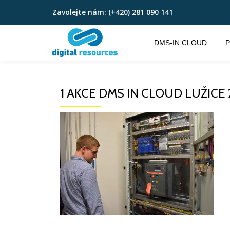
Zavolejte nám:
(+420) 281 090 141
Přeskočit
na
DMS-IN.CLOUD
P
obsah
1 AKCE DMS IN CLOUD LUŽICE 2