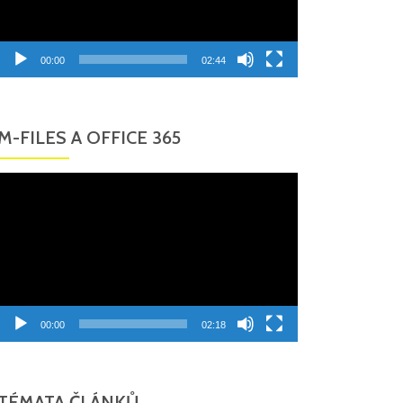
00:00
02:44
M-FILES A OFFICE 365
Video
přehrávač
00:00
02:18
TÉMATA ČLÁNKŮ