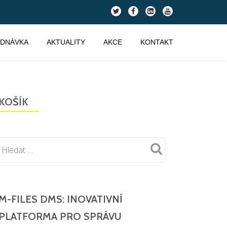
fa-
fa-
fa-
fa-
twitter
facebook
linkedin-
youtube
square
EDNÁVKA
AKTUALITY
AKCE
KONTAKT
KOŠÍK
M-FILES DMS: INOVATIVNÍ
PLATFORMA PRO SPRÁVU