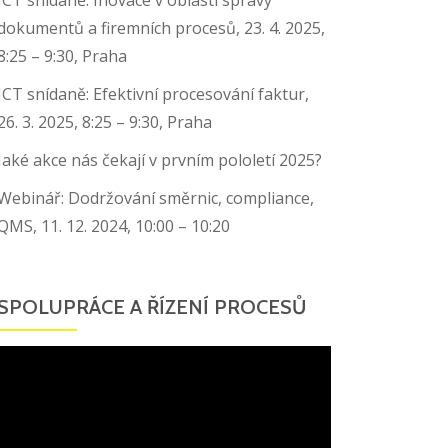
dokumentů a firemních procesů, 23. 4. 2025,
8:25 – 9:30, Praha
ICT snídaně: Efektivní procesování faktur,
26. 3. 2025, 8:25 – 9:30, Praha
Jaké akce nás čekají v prvním pololetí 2025?
Webinář: Dodržování směrnic, compliance,
QMS, 11. 12. 2024, 10:00 – 10:20
SPOLUPRÁCE A ŘÍZENÍ PROCESŮ
Video
přehrávač