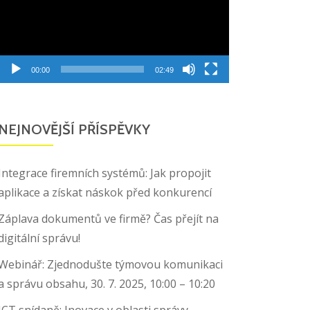
00:00
02:49
NEJNOVĚJŠÍ PŘÍSPĚVKY
Integrace firemních systémů: Jak propojit
aplikace a získat náskok před konkurencí
Záplava dokumentů ve firmě? Čas přejít na
digitální správu!
Webinář: Zjednodušte týmovou komunikaci
a správu obsahu, 30. 7. 2025, 10:00 – 10:20
ICT snídaně: Inovace v oblasti správy