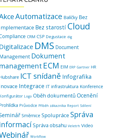
Automatizace
Akce
Bez
Balíčky
Cloud
Bez starostí
implementace
Compliance
CSP
CRM
Degustace
dig
DMS
Digitalizace
Document
Dokument
Management
ECM
management
EIM
HR
ERP
Gartner
ICT snídaně
Infografika
Hubshare
Integrace
Inovace
IT infrastruktura
Konference
Ocenění
Oběh dokumentů
Konfigurátor
Logo
Prohlídka
Průvodce
Příběh zákazníka
Report
Sdílení
Správa
Seminář
Spolupráce
Směrnice
informací
Správa obsahu
Video
Veletrh
Webinář
Workflow