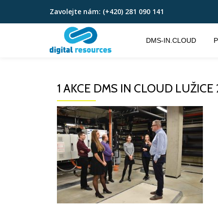
Zavolejte nám:
(+420) 281 090 141
Přeskočit
na
DMS-IN.CLOUD
P
obsah
1 AKCE DMS IN CLOUD LUŽICE 2