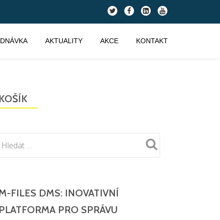
fa-
fa-
fa-
fa-
twitter
facebook
linkedin-
youtube
square
EDNÁVKA
AKTUALITY
AKCE
KONTAKT
KOŠÍK
M-FILES DMS: INOVATIVNÍ
PLATFORMA PRO SPRÁVU