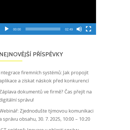
00:00
02:49
NEJNOVĚJŠÍ PŘÍSPĚVKY
Integrace firemních systémů: Jak propojit
aplikace a získat náskok před konkurencí
Záplava dokumentů ve firmě? Čas přejít na
digitální správu!
Webinář: Zjednodušte týmovou komunikaci
a správu obsahu, 30. 7. 2025, 10:00 – 10:20
ICT snídaně: Inovace v oblasti správy