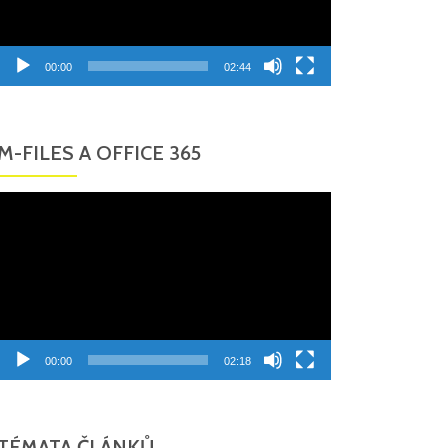
00:00
02:44
M-FILES A OFFICE 365
Video
přehrávač
00:00
02:18
TÉMATA ČLÁNKŮ