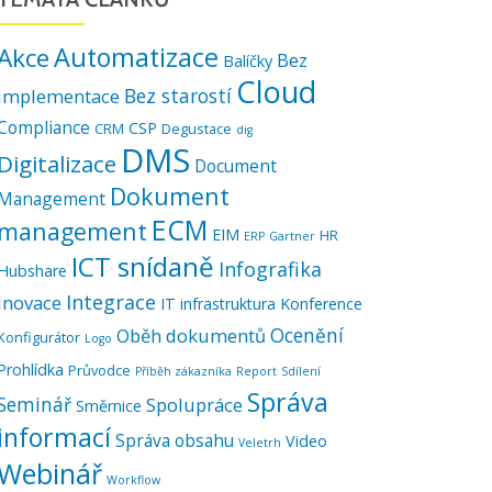
Automatizace
Akce
Bez
Balíčky
Cloud
Bez starostí
implementace
Compliance
CSP
CRM
Degustace
dig
DMS
Digitalizace
Document
Dokument
Management
ECM
management
EIM
HR
ERP
Gartner
ICT snídaně
Infografika
Hubshare
Integrace
Inovace
IT infrastruktura
Konference
Ocenění
Oběh dokumentů
Konfigurátor
Logo
Prohlídka
Průvodce
Příběh zákazníka
Report
Sdílení
Správa
Seminář
Spolupráce
Směrnice
informací
Správa obsahu
Video
Veletrh
Webinář
Workflow