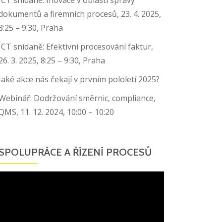
dokumentů a firemních procesů, 23. 4. 2025,
8:25 – 9:30, Praha
ICT snídaně: Efektivní procesování faktur,
26. 3. 2025, 8:25 – 9:30, Praha
Jaké akce nás čekají v prvním pololetí 2025?
Webinář: Dodržování směrnic, compliance,
QMS, 11. 12. 2024, 10:00 – 10:20
SPOLUPRÁCE A ŘÍZENÍ PROCESŮ
Video
přehrávač