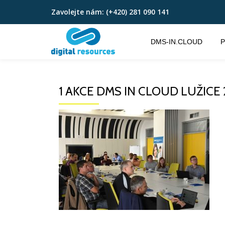
Zavolejte nám:
(+420) 281 090 141
Přeskočit
na
DMS-IN.CLOUD
P
obsah
1 AKCE DMS IN CLOUD LUŽICE 2