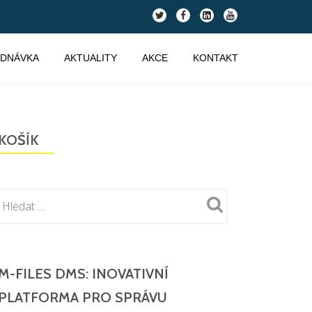
fa-
fa-
fa-
fa-
twitter
facebook
linkedin-
youtube
square
EDNÁVKA
AKTUALITY
AKCE
KONTAKT
KOŠÍK
M-FILES DMS: INOVATIVNÍ
PLATFORMA PRO SPRÁVU