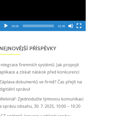
00:00
02:49
NEJNOVĚJŠÍ PŘÍSPĚVKY
Integrace firemních systémů: Jak propojit
aplikace a získat náskok před konkurencí
Záplava dokumentů ve firmě? Čas přejít na
digitální správu!
Webinář: Zjednodušte týmovou komunikaci
a správu obsahu, 30. 7. 2025, 10:00 – 10:20
ICT snídaně: Inovace v oblasti správy