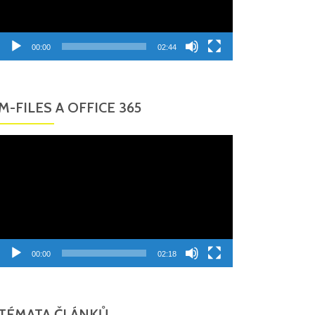
00:00
02:44
M-FILES A OFFICE 365
Video
přehrávač
00:00
02:18
TÉMATA ČLÁNKŮ