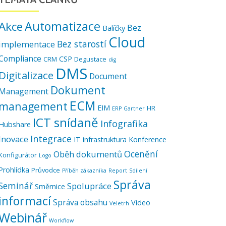
Automatizace
Akce
Bez
Balíčky
Cloud
Bez starostí
implementace
Compliance
CSP
CRM
Degustace
dig
DMS
Digitalizace
Document
Dokument
Management
ECM
management
EIM
HR
ERP
Gartner
ICT snídaně
Infografika
Hubshare
Integrace
Inovace
IT infrastruktura
Konference
Ocenění
Oběh dokumentů
Konfigurátor
Logo
Prohlídka
Průvodce
Příběh zákazníka
Report
Sdílení
Správa
Seminář
Spolupráce
Směrnice
informací
Správa obsahu
Video
Veletrh
Webinář
Workflow