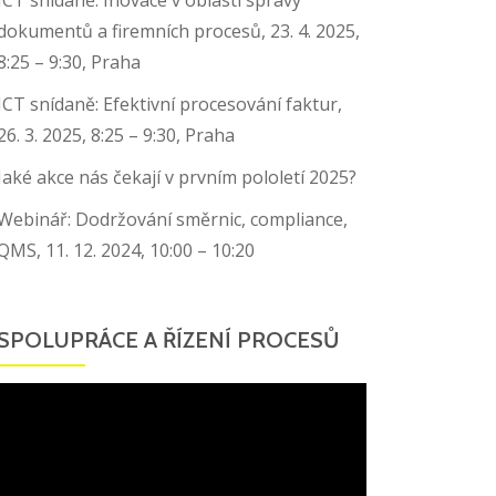
dokumentů a firemních procesů, 23. 4. 2025,
8:25 – 9:30, Praha
ICT snídaně: Efektivní procesování faktur,
26. 3. 2025, 8:25 – 9:30, Praha
Jaké akce nás čekají v prvním pololetí 2025?
Webinář: Dodržování směrnic, compliance,
QMS, 11. 12. 2024, 10:00 – 10:20
SPOLUPRÁCE A ŘÍZENÍ PROCESŮ
Video
přehrávač