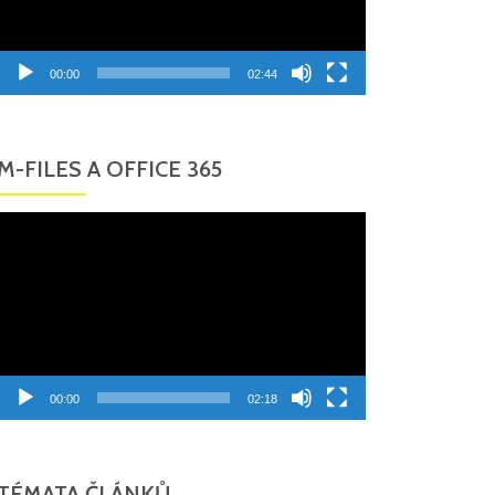
00:00
02:44
M-FILES A OFFICE 365
Video
přehrávač
00:00
02:18
TÉMATA ČLÁNKŮ