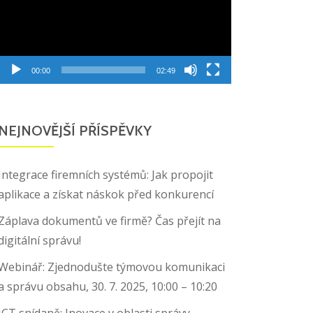
00:00
02:49
NEJNOVĚJŠÍ PŘÍSPĚVKY
Integrace firemních systémů: Jak propojit
aplikace a získat náskok před konkurencí
Záplava dokumentů ve firmě? Čas přejít na
digitální správu!
Webinář: Zjednodušte týmovou komunikaci
a správu obsahu, 30. 7. 2025, 10:00 – 10:20
ICT snídaně: Inovace v oblasti správy