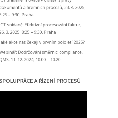
dokumentů a firemních procesů, 23. 4. 2025,
8:25 – 9:30, Praha
ICT snídaně: Efektivní procesování faktur,
26. 3. 2025, 8:25 – 9:30, Praha
Jaké akce nás čekají v prvním pololetí 2025?
Webinář: Dodržování směrnic, compliance,
QMS, 11. 12. 2024, 10:00 – 10:20
SPOLUPRÁCE A ŘÍZENÍ PROCESŮ
Video
přehrávač