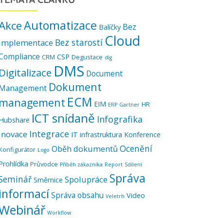
Automatizace
Akce
Bez
Balíčky
Cloud
Bez starostí
implementace
Compliance
CSP
CRM
Degustace
dig
DMS
Digitalizace
Document
Dokument
Management
ECM
management
EIM
HR
ERP
Gartner
ICT snídaně
Infografika
Hubshare
Integrace
Inovace
IT infrastruktura
Konference
Ocenění
Oběh dokumentů
Konfigurátor
Logo
Prohlídka
Průvodce
Příběh zákazníka
Report
Sdílení
Správa
Seminář
Spolupráce
Směrnice
informací
Správa obsahu
Video
Veletrh
Webinář
Workflow