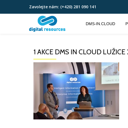
Zavolejte nám:
(+420) 281 090 141
Přeskočit
na
DMS-IN.CLOUD
P
obsah
1 AKCE DMS IN CLOUD LUŽICE 2