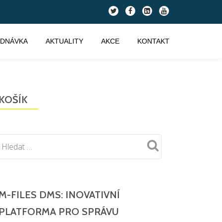
fa-
fa-
fa-
fa-
twitter
facebook
linkedin-
youtube
square
EDNÁVKA
AKTUALITY
AKCE
KONTAKT
KOŠÍK
M-FILES DMS: INOVATIVNÍ
PLATFORMA PRO SPRÁVU