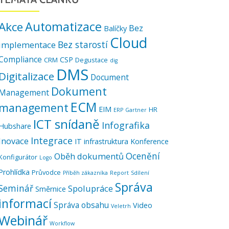
Automatizace
Akce
Bez
Balíčky
Cloud
Bez starostí
implementace
Compliance
CSP
CRM
Degustace
dig
DMS
Digitalizace
Document
Dokument
Management
ECM
management
EIM
HR
ERP
Gartner
ICT snídaně
Infografika
Hubshare
Integrace
Inovace
IT infrastruktura
Konference
Ocenění
Oběh dokumentů
Konfigurátor
Logo
Prohlídka
Průvodce
Příběh zákazníka
Report
Sdílení
Správa
Seminář
Spolupráce
Směrnice
informací
Správa obsahu
Video
Veletrh
Webinář
Workflow