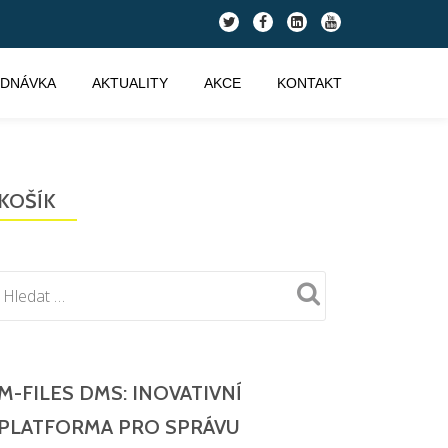
fa-
fa-
fa-
fa-
twitter
facebook
linkedin-
youtube
square
EDNÁVKA
AKTUALITY
AKCE
KONTAKT
KOŠÍK
M-FILES DMS: INOVATIVNÍ
PLATFORMA PRO SPRÁVU