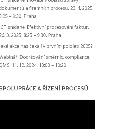
dokumentů a firemních procesů, 23. 4. 2025,
8:25 – 9:30, Praha
ICT snídaně: Efektivní procesování faktur,
26. 3. 2025, 8:25 – 9:30, Praha
Jaké akce nás čekají v prvním pololetí 2025?
Webinář: Dodržování směrnic, compliance,
QMS, 11. 12. 2024, 10:00 – 10:20
SPOLUPRÁCE A ŘÍZENÍ PROCESŮ
Video
přehrávač