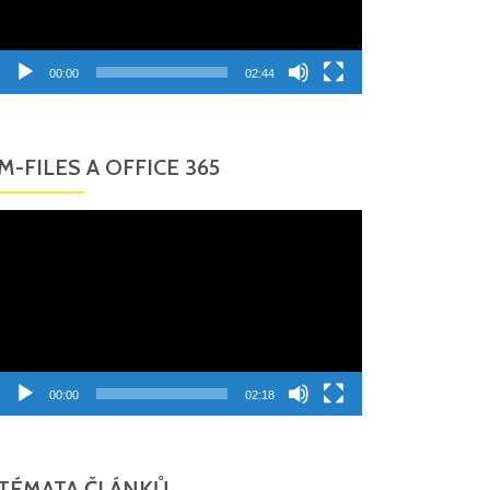
00:00
02:44
M-FILES A OFFICE 365
Video
přehrávač
00:00
02:18
TÉMATA ČLÁNKŮ