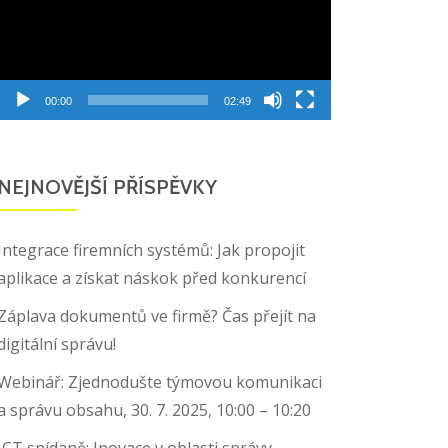
00:00
02:49
NEJNOVĚJŠÍ PŘÍSPĚVKY
Integrace firemních systémů: Jak propojit
aplikace a získat náskok před konkurencí
Záplava dokumentů ve firmě? Čas přejít na
digitální správu!
Webinář: Zjednodušte týmovou komunikaci
a správu obsahu, 30. 7. 2025, 10:00 – 10:20
ICT snídaně: Inovace v oblasti správy