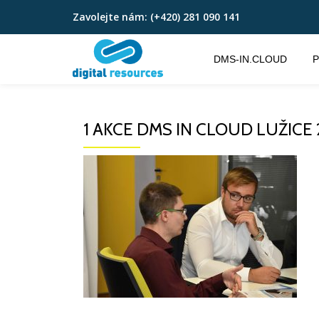
Zavolejte nám:
(+420) 281 090 141
Přeskočit
na
DMS-IN.CLOUD
P
obsah
1 AKCE DMS IN CLOUD LUŽICE 2