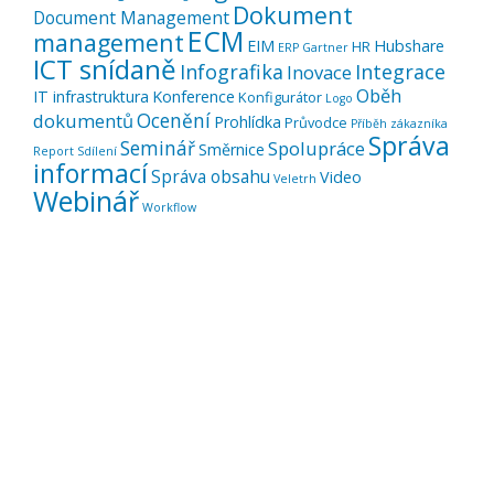
Dokument
Document Management
ECM
management
EIM
Hubshare
HR
ERP
Gartner
ICT snídaně
Infografika
Integrace
Inovace
Oběh
IT infrastruktura
Konference
Konfigurátor
Logo
Ocenění
dokumentů
Prohlídka
Průvodce
Příběh zákazníka
Správa
Seminář
Spolupráce
Směrnice
Report
Sdílení
informací
Správa obsahu
Video
Veletrh
Webinář
Workflow