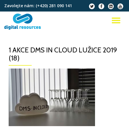
Zavolejte nám:
(+420) 281 090 141
fa-
fa-
fa-
fa-
twitter
facebook
linkedin-
youtu
Přeskočit
square
na
PŘ
obsah
NA
1 AKCE DMS IN CLOUD LUŽICE 2019
(18)