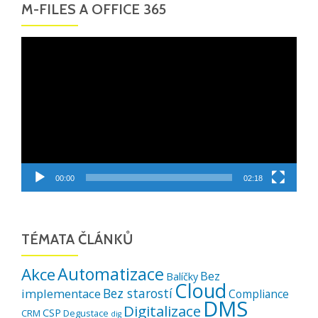
M-FILES A OFFICE 365
Video
přehrávač
00:00
02:18
TÉMATA ČLÁNKŮ
Automatizace
Akce
Bez
Balíčky
Cloud
Bez starostí
implementace
Compliance
DMS
Digitalizace
CSP
CRM
Degustace
dig