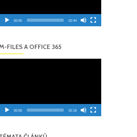
00:00
02:44
M-FILES A OFFICE 365
Video
přehrávač
00:00
02:18
TÉMATA ČLÁNKŮ