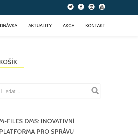
fa-
fa-
fa-
fa-
twitter
facebook
linkedin-
youtube
square
EDNÁVKA
AKTUALITY
AKCE
KONTAKT
KOŠÍK
M-FILES DMS: INOVATIVNÍ
PLATFORMA PRO SPRÁVU