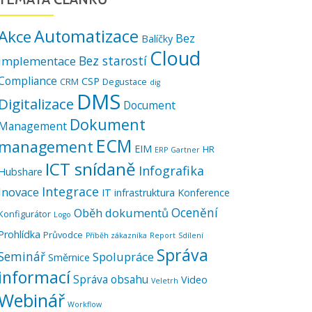
Automatizace
Akce
Bez
Balíčky
Cloud
Bez starostí
implementace
Compliance
CSP
CRM
Degustace
dig
DMS
Digitalizace
Document
Dokument
Management
ECM
management
EIM
HR
ERP
Gartner
ICT snídaně
Infografika
Hubshare
Integrace
Inovace
IT infrastruktura
Konference
Ocenění
Oběh dokumentů
Konfigurátor
Logo
Prohlídka
Průvodce
Příběh zákazníka
Report
Sdílení
Správa
Seminář
Spolupráce
Směrnice
informací
Správa obsahu
Video
Veletrh
Webinář
Workflow