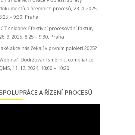
dokumentů a firemních procesů, 23. 4. 2025,
8:25 – 9:30, Praha
ICT snídaně: Efektivní procesování faktur,
26. 3. 2025, 8:25 – 9:30, Praha
Jaké akce nás čekají v prvním pololetí 2025?
Webinář: Dodržování směrnic, compliance,
QMS, 11. 12. 2024, 10:00 – 10:20
SPOLUPRÁCE A ŘÍZENÍ PROCESŮ
Video
přehrávač