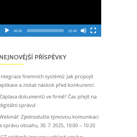
00:00
02:49
NEJNOVĚJŠÍ PŘÍSPĚVKY
Integrace firemních systémů: Jak propojit
aplikace a získat náskok před konkurencí
Záplava dokumentů ve firmě? Čas přejít na
digitální správu!
Webinář: Zjednodušte týmovou komunikaci
a správu obsahu, 30. 7. 2025, 10:00 – 10:20
ICT snídaně: Inovace v oblasti správy