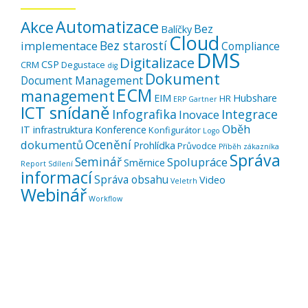
Automatizace
Akce
Bez
Balíčky
Cloud
Bez starostí
implementace
Compliance
DMS
Digitalizace
CSP
CRM
Degustace
dig
Dokument
Document Management
ECM
management
EIM
Hubshare
HR
ERP
Gartner
ICT snídaně
Infografika
Integrace
Inovace
Oběh
IT infrastruktura
Konference
Konfigurátor
Logo
Ocenění
dokumentů
Prohlídka
Průvodce
Příběh zákazníka
Správa
Seminář
Spolupráce
Směrnice
Report
Sdílení
informací
Správa obsahu
Video
Veletrh
Webinář
Workflow