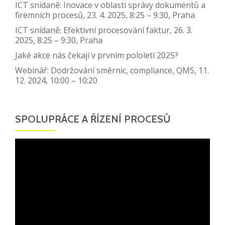
ICT snídaně: Inovace v oblasti správy dokumentů a
firemních procesů, 23. 4. 2025, 8:25 – 9:30, Praha
ICT snídaně: Efektivní procesování faktur, 26. 3.
2025, 8:25 – 9:30, Praha
Jaké akce nás čekají v prvním pololetí 2025?
Webinář: Dodržování směrnic, compliance, QMS, 11.
12. 2024, 10:00 – 10:20
SPOLUPRÁCE A ŘÍZENÍ PROCESŮ
Video
přehrávač