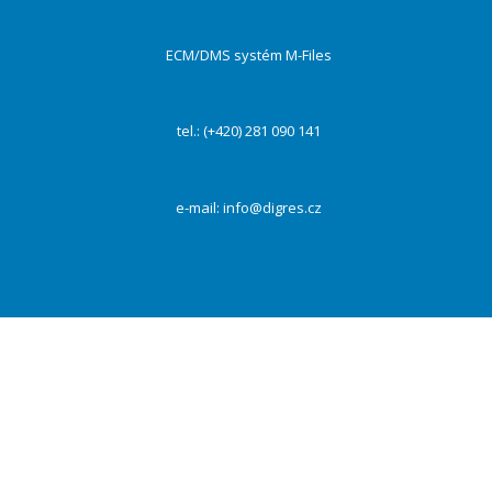
ECM/DMS systém M-Files
tel.: (+420) 281 090 141
e-mail:
info@digres.cz
Na našich webových stránkách používáme cookies k zajištění funkčnosti webu a s Vaším
souhlasem i ke zlepšení a personalizaci obsahu a reklam, poskytování funkcí sociálních médií a
dalších sítí a analýze návštěvnosti. Kliknutím na tlačítko „Přijmout vše“ souhlasíte s
využívaním všech cookies. Vždy můžete své preference změnit pomocí „Nastavení“.
PŘIJMOUT VŠE
Odmítnout
Nastavení