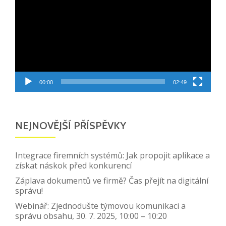
00:00
02:49
NEJNOVĚJŠÍ PŘÍSPĚVKY
Integrace firemních systémů: Jak propojit aplikace a
získat náskok před konkurencí
Záplava dokumentů ve firmě? Čas přejít na digitální
správu!
Webinář: Zjednodušte týmovou komunikaci a
správu obsahu, 30. 7. 2025, 10:00 – 10:20