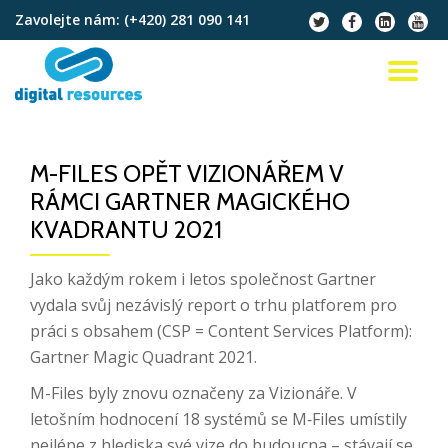
Zavolejte nám:
(+420) 281 090 141
fa-
fa-
fa-
fa-
twitter
facebook
linkedin-
youtu
Přeskočit
square
na
PŘ
obsah
NA
M-FILES OPĚT VIZIONÁŘEM V
RÁMCI GARTNER MAGICKÉHO
KVADRANTU 2021
Jako každým rokem i letos společnost Gartner
vydala svůj nezávislý report o trhu platforem pro
práci s obsahem (CSP = Content Services Platform):
Gartner Magic Quadrant 2021.
M-Files byly znovu označeny za Vizionáře. V
letošním hodnocení 18 systémů se M‑Files umístily
nejlépe z hlediska své vize do budoucna – stávají se