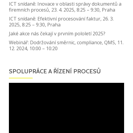
ICT snídaně: Inovace v oblasti správy dokumentů a
firemních procesů, 23. 4. 2025, 8:25 – 9:30, Praha
ICT snídaně: Efektivní procesování faktur, 26. 3.
2025, 8:25 – 9:30, Praha
Jaké akce nás čekají v prvním pololetí 2025?
Webinář: Dodržování směrnic, compliance, QMS, 11.
12. 2024, 10:00 – 10:20
SPOLUPRÁCE A ŘÍZENÍ PROCESŮ
Video
přehrávač