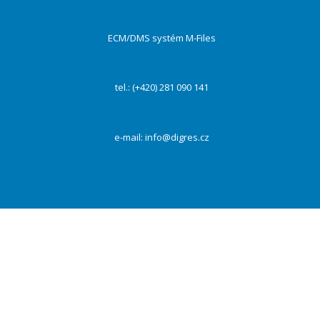
ECM/DMS systém M-Files
tel.: (+420) 281 090 141
e-mail:
info@digres.cz
Na našich webových stránkách používáme cookies k zajištění funkčnosti webu a s Vaším
souhlasem i ke zlepšení a personalizaci obsahu a reklam, poskytování funkcí sociálních médií a
dalších sítí a analýze návštěvnosti. Kliknutím na tlačítko „Přijmout vše“ souhlasíte s
využívaním všech cookies. Vždy můžete své preference změnit pomocí „Nastavení“.
PŘIJMOUT VŠE
Odmítnout
Nastavení