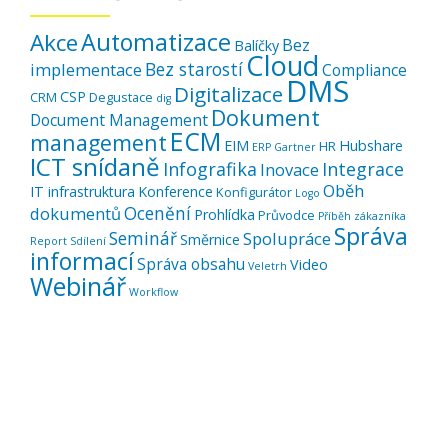
Automatizace
Akce
Bez
Balíčky
Cloud
Bez starostí
implementace
Compliance
DMS
Digitalizace
CSP
CRM
Degustace
dig
Dokument
Document Management
ECM
management
EIM
Hubshare
HR
ERP
Gartner
ICT snídaně
Infografika
Integrace
Inovace
Oběh
IT infrastruktura
Konference
Konfigurátor
Logo
Ocenění
dokumentů
Prohlídka
Průvodce
Příběh zákazníka
Správa
Seminář
Spolupráce
Směrnice
Report
Sdílení
informací
Správa obsahu
Video
Veletrh
Webinář
Workflow