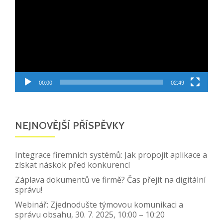
00:00
02:49
NEJNOVĚJŠÍ PŘÍSPĚVKY
Integrace firemních systémů: Jak propojit aplikace a
získat náskok před konkurencí
Záplava dokumentů ve firmě? Čas přejít na digitální
správu!
Webinář: Zjednodušte týmovou komunikaci a
správu obsahu, 30. 7. 2025, 10:00 – 10:20