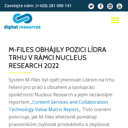
Zavolejte nám:
(+420) 281 090 141
fa-
fa-
fa-
fa-
twitter
facebook
linkedin-
youtu
Přeskočit
square
na
PŘ
obsah
NA
M-FILES OBHÁJILY POZICI LÍDRA
TRHU V RÁMCI NUCLEUS
RESEARCH 2022
Systém M-Files byl opět jmenován Lídrem na trhu
řešení pro práci s obsahem a spolupráci
společností Nucleus Research a jejím nezávislým
reportem „
Content Services and Collaboration
Technology Value Matrix Report
„. Toto ocenění
potvrzuje, jak M-Files efektivně pomáhají
pracovníkům zvyšovat produktivitu a zlepšovat