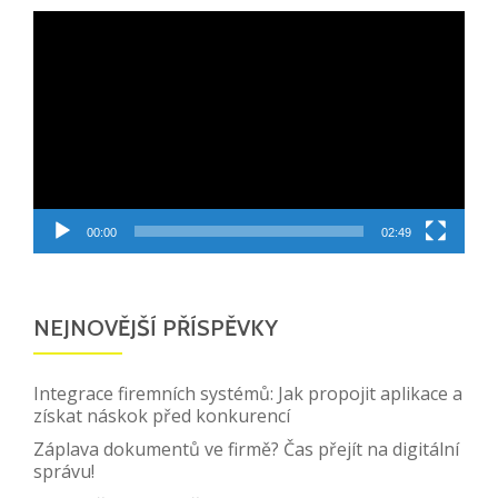
Video
přehrávač
00:00
02:49
NEJNOVĚJŠÍ PŘÍSPĚVKY
Integrace firemních systémů: Jak propojit aplikace a
získat náskok před konkurencí
Záplava dokumentů ve firmě? Čas přejít na digitální
správu!