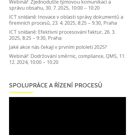
Webinář: Zjednodušte týmovou komunikaci a
správu obsahu, 30. 7. 2025, 10:00 – 10:20
ICT snídaně: Inovace v oblasti správy dokumentů a
firemních procesů, 23. 4. 2025, 8:25 – 9:30, Praha
ICT snídaně: Efektivní procesování faktur, 26. 3.
2025, 8:25 – 9:30, Praha
Jaké akce nás čekají v prvním pololetí 2025?
Webinář: Dodržování směrnic, compliance, QMS, 11.
12. 2024, 10:00 – 10:20
SPOLUPRÁCE A ŘÍZENÍ PROCESŮ
Video
přehrávač