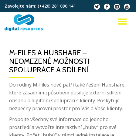
Zavolejte nám:
(+420) 281 090 141
fa-
fa-
fa-
fa-
twitter
facebook
linkedin-
youtu
Přeskočit
square
na
PŘ
obsah
NA
M-FILES A HUBSHARE –
NEOMEZENÉ MOŽNOSTI
SPOLUPRÁCE A SDÍLENÍ
Do rodiny M-Files nově patří také řešení Hubshare,
které zásadním způsobem posiluje externí sdílení
obsahu a digitální spolupráci s klienty. Poskytuje
bezpečný pracovní prostor pro Vás a Vaše klienty.
Propojte všechny své informace do jednoho
prostředí a vytvořte interaktivní „huby“ pro své
klienty. Počet „hubů“ v rámci jedné instalace je