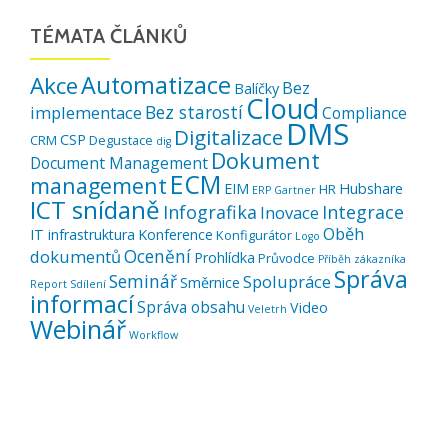
TÉMATA ČLÁNKŮ
Automatizace
Akce
Bez
Balíčky
Cloud
Bez starostí
implementace
Compliance
DMS
Digitalizace
CSP
CRM
Degustace
dig
Dokument
Document Management
ECM
management
EIM
Hubshare
HR
ERP
Gartner
ICT snídaně
Infografika
Integrace
Inovace
Oběh
IT infrastruktura
Konference
Konfigurátor
Logo
Ocenění
dokumentů
Prohlídka
Průvodce
Příběh zákazníka
Správa
Seminář
Spolupráce
Směrnice
Report
Sdílení
informací
Správa obsahu
Video
Veletrh
Webinář
Workflow