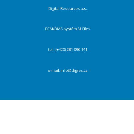
Digital Resources a.s.
ECM/DMS systém M-Files
tel.: (+420) 281 090 141
e-mail:
info@digres.cz
Na našich webových stránkách používáme cookies k zajištění funkčnosti webu a s Vaším
souhlasem i ke zlepšení a personalizaci obsahu a reklam, poskytování funkcí sociálních médií a
dalších sítí a analýze návštěvnosti. Kliknutím na tlačítko „Přijmout vše“ souhlasíte s
využívaním všech cookies. Vždy můžete své preference změnit pomocí „Nastavení“.
PŘIJMOUT VŠE
Odmítnout
Nastavení