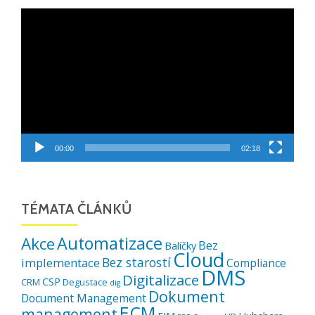
Video
přehrávač
00:00
02:18
TÉMATA ČLÁNKŮ
Automatizace
Akce
Bez
Balíčky
Cloud
Bez starostí
implementace
Compliance
DMS
Digitalizace
CSP
CRM
Degustace
dig
Dokument
Document Management
ECM
management