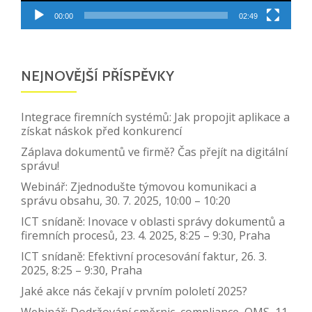
00:00
02:49
NEJNOVĚJŠÍ PŘÍSPĚVKY
Integrace firemních systémů: Jak propojit aplikace a
získat náskok před konkurencí
Záplava dokumentů ve firmě? Čas přejít na digitální
správu!
Webinář: Zjednodušte týmovou komunikaci a
správu obsahu, 30. 7. 2025, 10:00 – 10:20
ICT snídaně: Inovace v oblasti správy dokumentů a
firemních procesů, 23. 4. 2025, 8:25 – 9:30, Praha
ICT snídaně: Efektivní procesování faktur, 26. 3.
2025, 8:25 – 9:30, Praha
Jaké akce nás čekají v prvním pololetí 2025?
Webinář: Dodržování směrnic, compliance, QMS, 11.