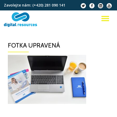
Zavolejte nám:
(+420) 281 090 141
fa-
fa-
fa-
fa-
twitter
facebook
linkedin-
youtu
Přeskočit
square
na
PŘ
obsah
NA
FOTKA UPRAVENÁ