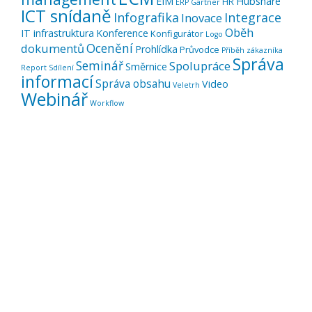
EIM
Hubshare
HR
ERP
Gartner
ICT snídaně
Infografika
Integrace
Inovace
Oběh
IT infrastruktura
Konference
Konfigurátor
Logo
Ocenění
dokumentů
Prohlídka
Průvodce
Příběh zákazníka
Správa
Seminář
Spolupráce
Směrnice
Report
Sdílení
informací
Správa obsahu
Video
Veletrh
Webinář
Workflow