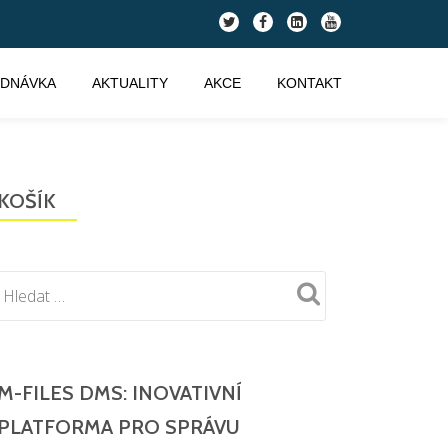
fa-
fa-
fa-
fa-
twitter
facebook
linkedin-
youtube
square
EDNÁVKA
AKTUALITY
AKCE
KONTAKT
KOŠÍK
M-FILES DMS: INOVATIVNÍ
PLATFORMA PRO SPRÁVU