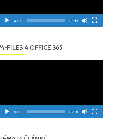
00:00
02:44
M-FILES A OFFICE 365
Video
přehrávač
00:00
02:18
TÉMATA ČLÁNKŮ