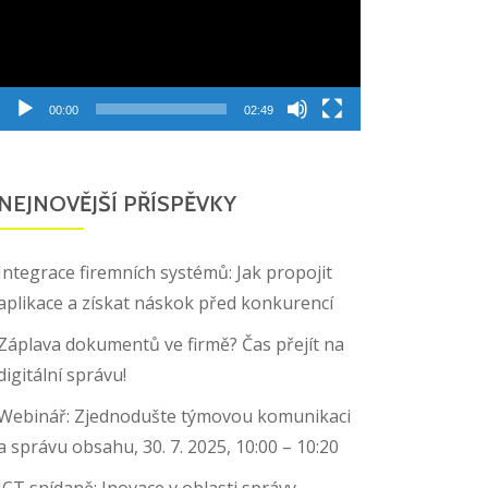
00:00
02:49
NEJNOVĚJŠÍ PŘÍSPĚVKY
Integrace firemních systémů: Jak propojit
aplikace a získat náskok před konkurencí
Záplava dokumentů ve firmě? Čas přejít na
digitální správu!
Webinář: Zjednodušte týmovou komunikaci
a správu obsahu, 30. 7. 2025, 10:00 – 10:20
ICT snídaně: Inovace v oblasti správy