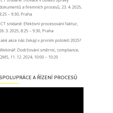
dokumentů a firemních procesů, 23. 4. 2025,
8:25 – 9:30, Praha
ICT snídaně: Efektivní procesování faktur,
26. 3. 2025, 8:25 – 9:30, Praha
Jaké akce nás čekají v prvním pololetí 2025?
Webinář: Dodržování směrnic, compliance,
QMS, 11. 12. 2024, 10:00 – 10:20
SPOLUPRÁCE A ŘÍZENÍ PROCESŮ
Video
přehrávač