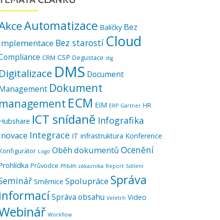
Automatizace
Akce
Bez
Balíčky
Cloud
Bez starostí
implementace
Compliance
CSP
CRM
Degustace
dig
DMS
Digitalizace
Document
Dokument
Management
ECM
management
EIM
HR
ERP
Gartner
ICT snídaně
Infografika
Hubshare
Integrace
Inovace
IT infrastruktura
Konference
Ocenění
Oběh dokumentů
Konfigurátor
Logo
Prohlídka
Průvodce
Příběh zákazníka
Report
Sdílení
Správa
Seminář
Spolupráce
Směrnice
informací
Správa obsahu
Video
Veletrh
Webinář
Workflow