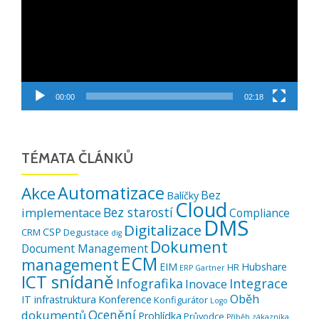
00:00
02:18
TÉMATA ČLÁNKŮ
Automatizace
Akce
Bez
Balíčky
Cloud
Bez starostí
implementace
Compliance
DMS
Digitalizace
CSP
CRM
Degustace
dig
Dokument
Document Management
ECM
management
EIM
Hubshare
HR
ERP
Gartner
ICT snídaně
Infografika
Integrace
Inovace
Oběh
IT infrastruktura
Konference
Konfigurátor
Logo
Ocenění
dokumentů
Prohlídka
Průvodce
Příběh zákazníka