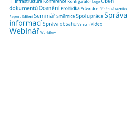
Oběh
IT infrastruktura
Konference
Konfigurátor
Logo
Ocenění
dokumentů
Prohlídka
Průvodce
Příběh zákazníka
Správa
Seminář
Spolupráce
Směrnice
Report
Sdílení
informací
Správa obsahu
Video
Veletrh
Webinář
Workflow