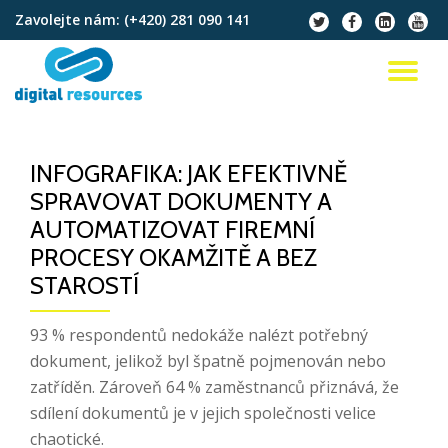
Zavolejte nám:
(+420) 281 090 141
fa-
fa-
fa-
fa-
twitter
facebook
linkedin-
youtu
Přeskočit
square
na
PŘ
obsah
NA
INFOGRAFIKA: JAK EFEKTIVNĚ
SPRAVOVAT DOKUMENTY A
AUTOMATIZOVAT FIREMNÍ
PROCESY OKAMŽITĚ A BEZ
STAROSTÍ
93 % respondentů nedokáže nalézt potřebný
dokument, jelikož byl špatně pojmenován nebo
zatříděn. Zároveň 64 % zaměstnanců přiznává, že
sdílení dokumentů je v jejich společnosti velice
chaotické.