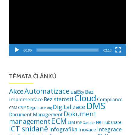
00:00
02:18
TÉMATA ČLÁNKŮ
Automatizace
Akce
Bez
Balíčky
Cloud
Bez starostí
implementace
Compliance
DMS
Digitalizace
CSP
CRM
Degustace
dig
Dokument
Document Management
ECM
management
EIM
Hubshare
HR
ERP
Gartner
ICT snídaně
Infografika
Integrace
Inovace