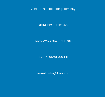
Všeobecné obchodní podmínky
Digital Resources a.s.
ECM/DMS systém M-Files
tel.: (+420) 281 090 141
e-mail:
info@digres.cz
Na našich webových stránkách používáme cookies k zajištění funkčnosti webu a s Vaším
souhlasem i ke zlepšení a personalizaci obsahu a reklam, poskytování funkcí sociálních médií a