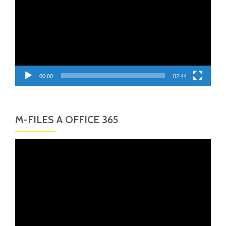
00:00
02:44
M-FILES A OFFICE 365
Video
přehrávač