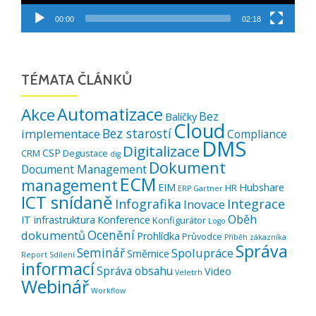
00:00
02:18
TÉMATA ČLÁNKŮ
Automatizace
Akce
Bez
Balíčky
Cloud
Bez starostí
implementace
Compliance
DMS
Digitalizace
CSP
CRM
Degustace
dig
Dokument
Document Management
ECM
management
EIM
Hubshare
HR
ERP
Gartner
ICT snídaně
Infografika
Integrace
Inovace
Oběh
IT infrastruktura
Konference
Konfigurátor
Logo
Ocenění
dokumentů
Prohlídka
Průvodce
Příběh zákazníka
Správa
Seminář
Spolupráce
Směrnice
Report
Sdílení
informací
Správa obsahu
Video
Veletrh
Webinář
Workflow