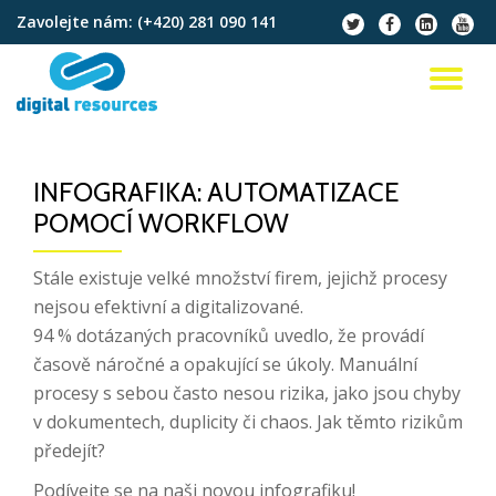
Zavolejte nám:
(+420) 281 090 141
fa-
fa-
fa-
fa-
twitter
facebook
linkedin-
youtu
Přeskočit
square
na
PŘ
obsah
NA
INFOGRAFIKA: AUTOMATIZACE
POMOCÍ WORKFLOW
Stále existuje velké množství firem, jejichž procesy
nejsou efektivní a digitalizované.
94 % dotázaných pracovníků uvedlo, že provádí
časově náročné a opakující se úkoly. Manuální
procesy s sebou často nesou rizika, jako jsou chyby
v dokumentech, duplicity či chaos. Jak těmto rizikům
předejít?
Podívejte se na naši novou infografiku!