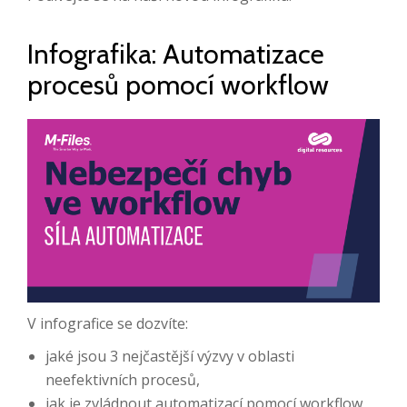
Infografika: Automatizace
procesů pomocí workflow
V infografice se dozvíte:
jaké jsou 3 nejčastější výzvy v oblasti
neefektivních procesů,
jak je zvládnout automatizací pomocí workflow,