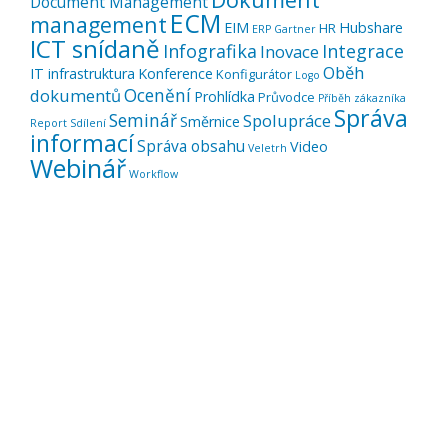
Document Management
ECM
management
EIM
Hubshare
HR
ERP
Gartner
ICT snídaně
Infografika
Integrace
Inovace
Oběh
IT infrastruktura
Konference
Konfigurátor
Logo
Ocenění
dokumentů
Prohlídka
Průvodce
Příběh zákazníka
Správa
Seminář
Spolupráce
Směrnice
Report
Sdílení
informací
Správa obsahu
Video
Veletrh
Webinář
Workflow