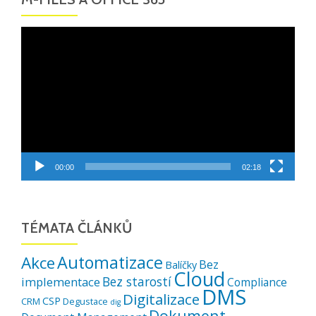
Video
přehrávač
00:00
02:18
TÉMATA ČLÁNKŮ
Automatizace
Akce
Bez
Balíčky
Cloud
Bez starostí
implementace
Compliance
DMS
Digitalizace
CSP
CRM
Degustace
dig
Dokument