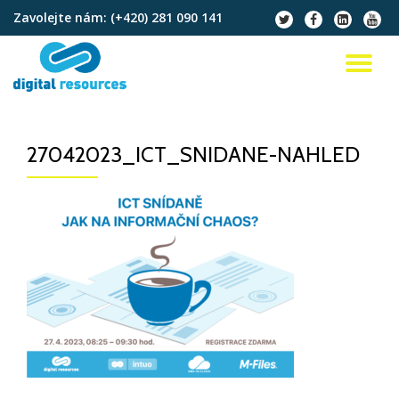
Zavolejte nám:
(+420) 281 090 141
fa-
fa-
fa-
fa-
twitter
facebook
linkedin-
youtu
Přeskočit
square
na
PŘ
obsah
NA
27042023_ICT_SNIDANE-NAHLED