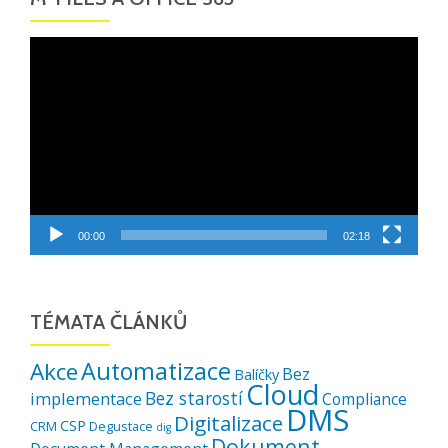
Video
přehrávač
00:00
02:18
TÉMATA ČLÁNKŮ
Automatizace
Akce
Bez
Balíčky
Cloud
Bez starostí
implementace
Compliance
DMS
Digitalizace
CSP
CRM
Degustace
dig
Dokument