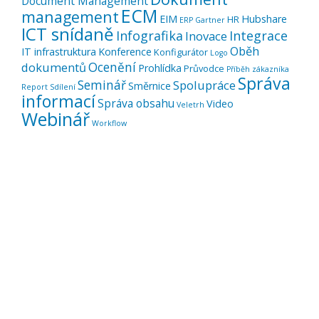
Document Management
ECM
management
EIM
Hubshare
HR
ERP
Gartner
ICT snídaně
Infografika
Integrace
Inovace
Oběh
IT infrastruktura
Konference
Konfigurátor
Logo
Ocenění
dokumentů
Prohlídka
Průvodce
Příběh zákazníka
Správa
Seminář
Spolupráce
Směrnice
Report
Sdílení
informací
Správa obsahu
Video
Veletrh
Webinář
Workflow