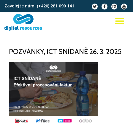
Zavolejte nám:
(+420) 281 090 141
fa-
fa-
fa-
fa-
twitter
facebook
linkedin-
youtu
Přeskočit
square
na
PŘ
obsah
NA
POZVÁNKY, ICT SNÍDANĚ 26. 3. 2025