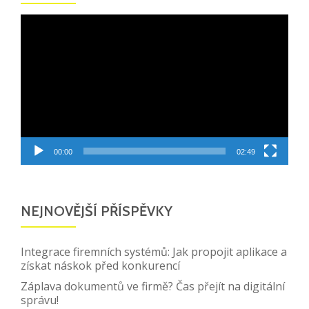
Video
přehrávač
00:00
02:49
NEJNOVĚJŠÍ PŘÍSPĚVKY
Integrace firemních systémů: Jak propojit aplikace a
získat náskok před konkurencí
Záplava dokumentů ve firmě? Čas přejít na digitální
správu!