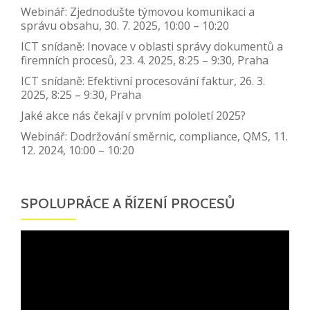
Webinář: Zjednodušte týmovou komunikaci a
správu obsahu, 30. 7. 2025, 10:00 – 10:20
ICT snídaně: Inovace v oblasti správy dokumentů a
firemních procesů, 23. 4. 2025, 8:25 – 9:30, Praha
ICT snídaně: Efektivní procesování faktur, 26. 3.
2025, 8:25 – 9:30, Praha
Jaké akce nás čekají v prvním pololetí 2025?
Webinář: Dodržování směrnic, compliance, QMS, 11.
12. 2024, 10:00 – 10:20
SPOLUPRÁCE A ŘÍZENÍ PROCESŮ
Video
přehrávač