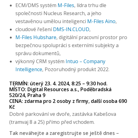
ECM/DMS systém
M-Files
, lídra trhu dle
společnosti Nucleus Research, a jeho
vestavěnou umělou inteligenci
M-Files Aino
,
cloudové řešení
DMS-IN.CLOUD
,
M-Files Hubshare
, digitální pracovní prostor pro
bezpečnou spolupráci s externími subjekty a
správu dokumentů,
výkonný CRM systém
Intuo – Company
Intelligence
, Pozoruhodný produkt 2022.
TERMÍN: úterý 23. 4. 2024, 8:25 – 9:30 hod.
MÍSTO: Digital Resources a.s., Poděbradská
520/24, Praha 9
CENA: zdarma pro 2 osoby z firmy, další osoba 690
Kč
Dobré parkování ve dvoře, zastávka Kabešova
(tramvaj 8 a 25) přímo před vchodem.
Tak neváhejte a zaregistrujte se ještě dnes –