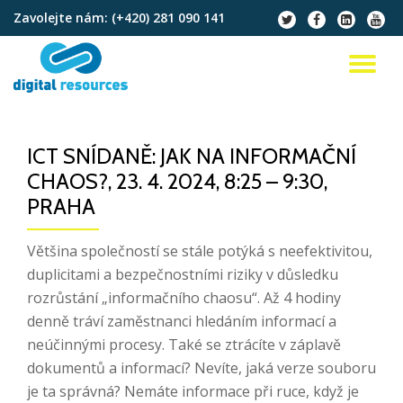
Zavolejte nám:
(+420) 281 090 141
fa-
fa-
fa-
fa-
twitter
facebook
linkedin-
youtu
Přeskočit
square
na
PŘ
obsah
NA
ICT SNÍDANĚ: JAK NA INFORMAČNÍ
CHAOS?, 23. 4. 2024, 8:25 – 9:30,
PRAHA
Většina společností se stále potýká s neefektivitou,
duplicitami a bezpečnostními riziky v důsledku
rozrůstání „informačního chaosu“. Až 4 hodiny
denně tráví zaměstnanci hledáním informací a
neúčinnými procesy. Také se ztrácíte v záplavě
dokumentů a informací? Nevíte, jaká verze souboru
je ta správná? Nemáte informace při ruce, když je