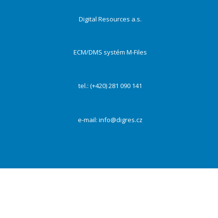
Digital Resources a.s.
ECM/DMS systém M-Files
tel.: (+420) 281 090 141
e-mail:
info@digres.cz
Na našich webových stránkách používáme cookies k zajištění funkčnosti webu a s Vaším
souhlasem i ke zlepšení a personalizaci obsahu a reklam, poskytování funkcí sociálních médií a
dalších sítí a analýze návštěvnosti. Kliknutím na tlačítko „Přijmout vše“ souhlasíte s
využívaním všech cookies. Vždy můžete své preference změnit pomocí „Nastavení“.
PŘIJMOUT VŠE
Odmítnout
Nastavení