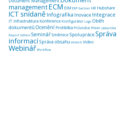
Document Management
ECM
management
EIM
Hubshare
HR
ERP
Gartner
ICT snídaně
Infografika
Integrace
Inovace
Oběh
IT infrastruktura
Konference
Konfigurátor
Logo
Ocenění
dokumentů
Prohlídka
Průvodce
Příběh zákazníka
Správa
Seminář
Spolupráce
Směrnice
Report
Sdílení
informací
Správa obsahu
Video
Veletrh
Webinář
Workflow