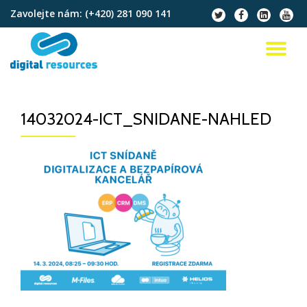
Zavolejte nám:
(+420) 281 090 141
fa-
fa-
fa-
fa-
twitter
facebook
linkedin-
youtu
Přeskočit
square
na
PŘ
obsah
NA
14032024-ICT_SNIDANE-NAHLED