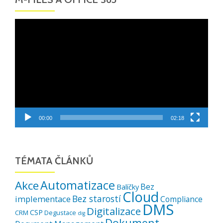
Video
přehrávač
00:00
02:18
TÉMATA ČLÁNKŮ
Automatizace
Akce
Bez
Balíčky
Cloud
Bez starostí
implementace
Compliance
DMS
Digitalizace
CSP
CRM
Degustace
dig
Dokument