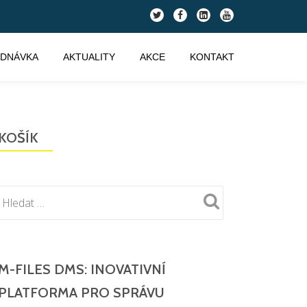
fa-
fa-
fa-
fa-
twitter
facebook
linkedin-
youtube
square
EDNÁVKA
AKTUALITY
AKCE
KONTAKT
KOŠÍK
M-FILES DMS: INOVATIVNÍ
PLATFORMA PRO SPRÁVU