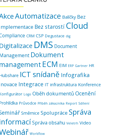
Automatizace
Akce
Bez
Balíčky
Cloud
Bez starostí
implementace
Compliance
CSP
CRM
Degustace
dig
DMS
Digitalizace
Document
Dokument
Management
ECM
management
EIM
HR
ERP
Gartner
ICT snídaně
Infografika
Hubshare
Integrace
Inovace
IT infrastruktura
Konference
Ocenění
Oběh dokumentů
Konfigurátor
Logo
Prohlídka
Průvodce
Příběh zákazníka
Report
Sdílení
Správa
Seminář
Spolupráce
Směrnice
informací
Správa obsahu
Video
Veletrh
Webinář
Workflow