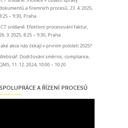
dokumentů a firemních procesů, 23. 4. 2025,
8:25 – 9:30, Praha
ICT snídaně: Efektivní procesování faktur,
26. 3. 2025, 8:25 – 9:30, Praha
Jaké akce nás čekají v prvním pololetí 2025?
Webinář: Dodržování směrnic, compliance,
QMS, 11. 12. 2024, 10:00 – 10:20
SPOLUPRÁCE A ŘÍZENÍ PROCESŮ
Video
přehrávač