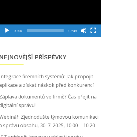
00:00
02:49
NEJNOVĚJŠÍ PŘÍSPĚVKY
Integrace firemních systémů: Jak propojit
aplikace a získat náskok před konkurencí
Záplava dokumentů ve firmě? Čas přejít na
digitální správu!
Webinář: Zjednodušte týmovou komunikaci
a správu obsahu, 30. 7. 2025, 10:00 – 10:20
ICT snídaně: Inovace v oblasti správy