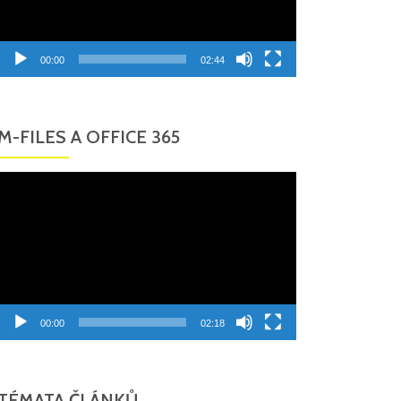
00:00
02:44
M-FILES A OFFICE 365
Video
přehrávač
00:00
02:18
TÉMATA ČLÁNKŮ