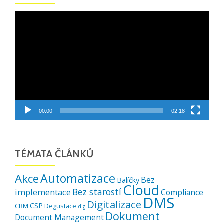
Video
přehrávač
00:00
02:18
TÉMATA ČLÁNKŮ
Automatizace
Akce
Bez
Balíčky
Cloud
Bez starostí
implementace
Compliance
DMS
Digitalizace
CSP
CRM
Degustace
dig
Dokument
Document Management