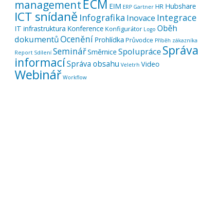
ECM
management
EIM
Hubshare
HR
ERP
Gartner
ICT snídaně
Infografika
Integrace
Inovace
Oběh
IT infrastruktura
Konference
Konfigurátor
Logo
Ocenění
dokumentů
Prohlídka
Průvodce
Příběh zákazníka
Správa
Seminář
Spolupráce
Směrnice
Report
Sdílení
informací
Správa obsahu
Video
Veletrh
Webinář
Workflow