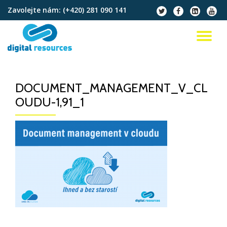
Zavolejte nám:
(+420) 281 090 141
fa-
fa-
fa-
fa-
twitter
facebook
linkedin-
youtu
Přeskočit
square
na
PŘ
obsah
NA
DOCUMENT_MANAGEMENT_V_CL
OUDU-1,91_1