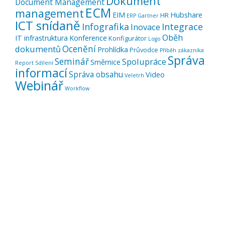
Dokument
Document Management
ECM
management
EIM
Hubshare
HR
ERP
Gartner
ICT snídaně
Infografika
Integrace
Inovace
Oběh
IT infrastruktura
Konference
Konfigurátor
Logo
Ocenění
dokumentů
Prohlídka
Průvodce
Příběh zákazníka
Správa
Seminář
Spolupráce
Směrnice
Report
Sdílení
informací
Správa obsahu
Video
Veletrh
Webinář
Workflow