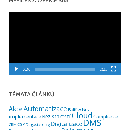
M-FILES A OFFICE 365
Video
přehrávač
00:00
02:18
TÉMATA ČLÁNKŮ
Automatizace
Akce
Bez
Balíčky
Cloud
Bez starostí
implementace
Compliance
DMS
Digitalizace
CSP
CRM
Degustace
dig