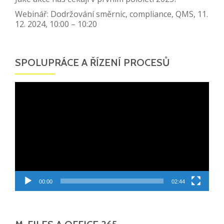
Webinář: Dodržování směrnic, compliance, QMS, 11.
12. 2024, 10:00 – 10:20
SPOLUPRÁCE A ŘÍZENÍ PROCESŮ
Video
přehrávač
00:00
02:44