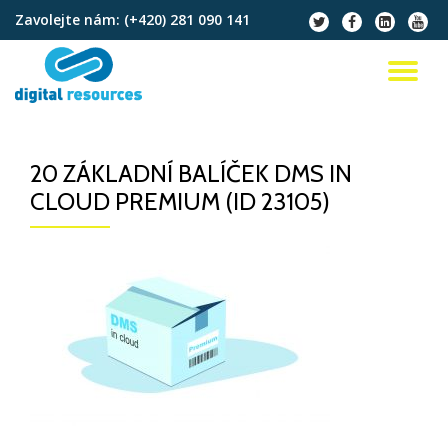
Zavolejte nám:
(+420) 281 090 141
fa-
fa-
fa-
fa-
twitter
facebook
linkedin-
youtu
Přeskočit
square
na
PŘ
obsah
NA
20 ZÁKLADNÍ BALÍČEK DMS IN
CLOUD PREMIUM (ID 23105)