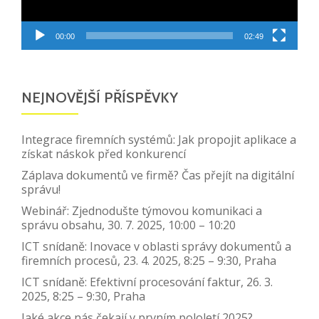
00:00
02:49
NEJNOVĚJŠÍ PŘÍSPĚVKY
Integrace firemních systémů: Jak propojit aplikace a
získat náskok před konkurencí
Záplava dokumentů ve firmě? Čas přejít na digitální
správu!
Webinář: Zjednodušte týmovou komunikaci a
správu obsahu, 30. 7. 2025, 10:00 – 10:20
ICT snídaně: Inovace v oblasti správy dokumentů a
firemních procesů, 23. 4. 2025, 8:25 – 9:30, Praha
ICT snídaně: Efektivní procesování faktur, 26. 3.
2025, 8:25 – 9:30, Praha
Jaké akce nás čekají v prvním pololetí 2025?