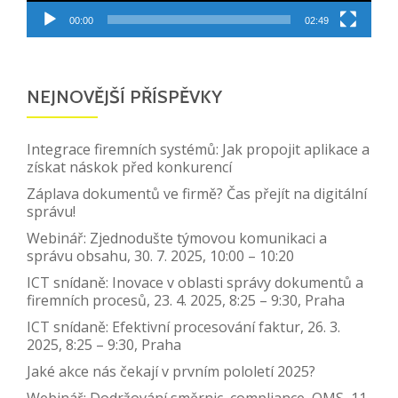
00:00
02:49
NEJNOVĚJŠÍ PŘÍSPĚVKY
Integrace firemních systémů: Jak propojit aplikace a
získat náskok před konkurencí
Záplava dokumentů ve firmě? Čas přejít na digitální
správu!
Webinář: Zjednodušte týmovou komunikaci a
správu obsahu, 30. 7. 2025, 10:00 – 10:20
ICT snídaně: Inovace v oblasti správy dokumentů a
firemních procesů, 23. 4. 2025, 8:25 – 9:30, Praha
ICT snídaně: Efektivní procesování faktur, 26. 3.
2025, 8:25 – 9:30, Praha
Jaké akce nás čekají v prvním pololetí 2025?
Webinář: Dodržování směrnic, compliance, QMS, 11.