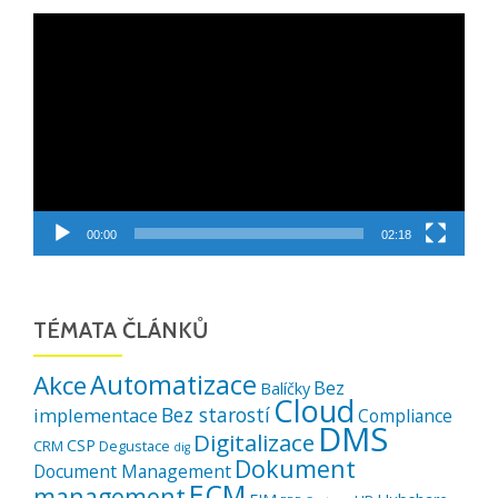
Video
přehrávač
00:00
02:18
TÉMATA ČLÁNKŮ
Automatizace
Akce
Bez
Balíčky
Cloud
Bez starostí
implementace
Compliance
DMS
Digitalizace
CSP
CRM
Degustace
dig
Dokument
Document Management
ECM
management