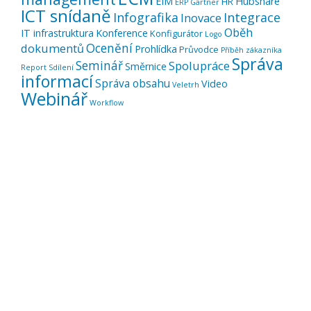
EIM
Hubshare
HR
ERP
Gartner
ICT snídaně
Infografika
Integrace
Inovace
Oběh
IT infrastruktura
Konference
Konfigurátor
Logo
Ocenění
dokumentů
Prohlídka
Průvodce
Příběh zákazníka
Správa
Seminář
Spolupráce
Směrnice
Report
Sdílení
informací
Správa obsahu
Video
Veletrh
Webinář
Workflow