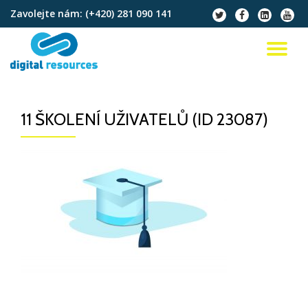
Zavolejte nám:
(+420) 281 090 141
fa-
fa-
fa-
fa-
twitter
facebook
linkedin-
youtu
Přeskočit
square
na
PŘ
obsah
NA
11 ŠKOLENÍ UŽIVATELŮ (ID 23087)