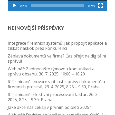
00:00
02:49
NEJNOVĚJŠÍ PŘÍSPĚVKY
Integrace firemních systémů: Jak propojit aplikace a
získat náskok před konkurencí
Záplava dokumentů ve firmě? Čas přejít na digitální
správu!
Webinář: Zjednodušte týmovou komunikaci a
správu obsahu, 30. 7. 2025, 10:00 – 10:20
ICT snídaně: Inovace v oblasti správy dokumentů a
firemních procesů, 23. 4. 2025, 8:25 – 9:30, Praha
ICT snídaně: Efektivní procesování faktur, 26. 3.
2025, 8:25 – 9:30, Praha
Jaké akce nás čekají v prvním pololetí 2025?
Webinář: Dodržování směrnic, compliance, QMS, 11.