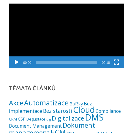
Video
přehrávač
00:00
02:18
TÉMATA ČLÁNKŮ
Automatizace
Akce
Bez
Balíčky
Cloud
Bez starostí
implementace
Compliance
DMS
Digitalizace
CSP
CRM
Degustace
dig
Dokument
Document Management
ECM
management