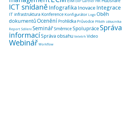
EIM
Hubshare
HR
ERP
Gartner
ICT snídaně
Infografika
Integrace
Inovace
Oběh
IT infrastruktura
Konference
Konfigurátor
Logo
Ocenění
dokumentů
Prohlídka
Průvodce
Příběh zákazníka
Správa
Seminář
Spolupráce
Směrnice
Report
Sdílení
informací
Správa obsahu
Video
Veletrh
Webinář
Workflow