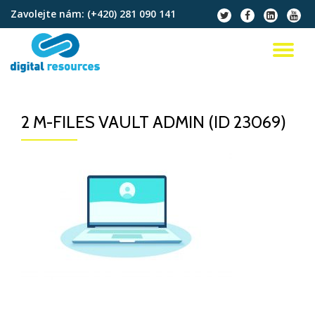
Zavolejte nám:
(+420) 281 090 141
fa-
fa-
fa-
fa-
twitter
facebook
linkedin-
youtu
Přeskočit
square
na
PŘ
obsah
NA
2 M-FILES VAULT ADMIN (ID 23069)