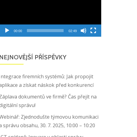
00:00
02:49
NEJNOVĚJŠÍ PŘÍSPĚVKY
Integrace firemních systémů: Jak propojit
aplikace a získat náskok před konkurencí
Záplava dokumentů ve firmě? Čas přejít na
digitální správu!
Webinář: Zjednodušte týmovou komunikaci
a správu obsahu, 30. 7. 2025, 10:00 – 10:20
ICT snídaně: Inovace v oblasti správy