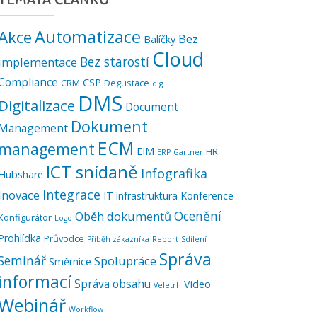
Automatizace
Akce
Bez
Balíčky
Cloud
Bez starostí
implementace
Compliance
CSP
CRM
Degustace
dig
DMS
Digitalizace
Document
Dokument
Management
ECM
management
EIM
HR
ERP
Gartner
ICT snídaně
Infografika
Hubshare
Integrace
Inovace
IT infrastruktura
Konference
Ocenění
Oběh dokumentů
Konfigurátor
Logo
Prohlídka
Průvodce
Příběh zákazníka
Report
Sdílení
Správa
Seminář
Spolupráce
Směrnice
informací
Správa obsahu
Video
Veletrh
Webinář
Workflow