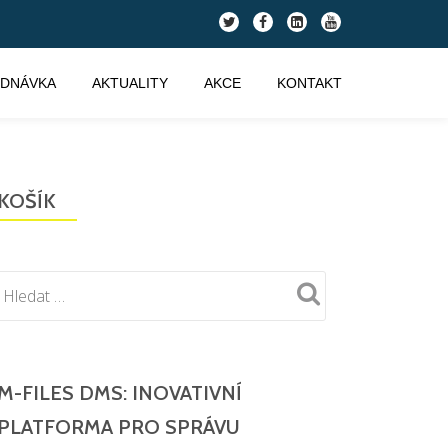
fa-
fa-
fa-
fa-
twitter
facebook
linkedin-
youtube
square
EDNÁVKA
AKTUALITY
AKCE
KONTAKT
KOŠÍK
M-FILES DMS: INOVATIVNÍ
PLATFORMA PRO SPRÁVU