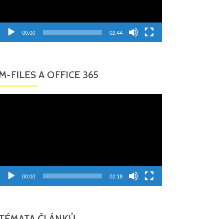
00:00
02:44
M-FILES A OFFICE 365
Video
přehrávač
00:00
02:18
TÉMATA ČLÁNKŮ