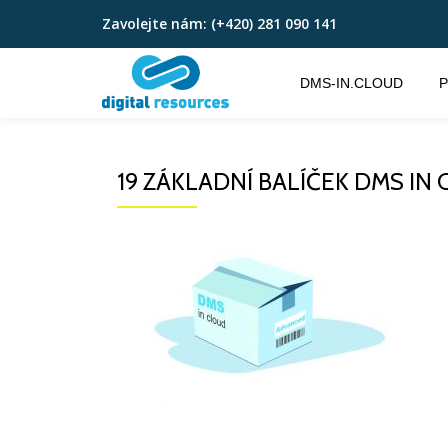
Zavolejte nám:
(+420) 281 090 141
Přeskočit
na
DMS-IN.CLOUD
P
obsah
19 ZÁKLADNÍ BALÍČEK DMS I