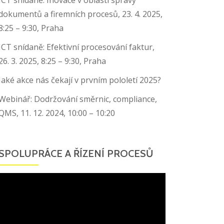
dokumentů a firemních procesů, 23. 4. 2025,
8:25 – 9:30, Praha
ICT snídaně: Efektivní procesování faktur,
26. 3. 2025, 8:25 – 9:30, Praha
Jaké akce nás čekají v prvním pololetí 2025?
Webinář: Dodržování směrnic, compliance,
QMS, 11. 12. 2024, 10:00 – 10:20
SPOLUPRÁCE A ŘÍZENÍ PROCESŮ
Video
přehrávač