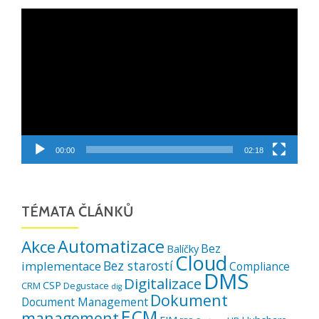
Video
přehrávač
00:00
02:18
TÉMATA ČLÁNKŮ
Automatizace
Akce
Bez
Balíčky
Cloud
Bez starostí
implementace
Compliance
DMS
Digitalizace
CSP
CRM
Degustace
dig
Dokument
Document Management
ECM
management