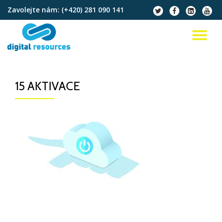
Zavolejte nám:
(+420) 281 090 141
fa-
fa-
fa-
fa-
twitter
facebook
linkedin-
youtu
Přeskočit
square
na
PŘ
obsah
NA
15 AKTIVACE