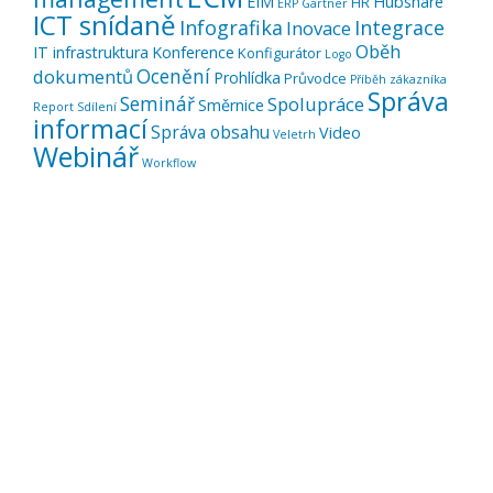
EIM
Hubshare
HR
ERP
Gartner
ICT snídaně
Infografika
Integrace
Inovace
Oběh
IT infrastruktura
Konference
Konfigurátor
Logo
Ocenění
dokumentů
Prohlídka
Průvodce
Příběh zákazníka
Správa
Seminář
Spolupráce
Směrnice
Report
Sdílení
informací
Správa obsahu
Video
Veletrh
Webinář
Workflow