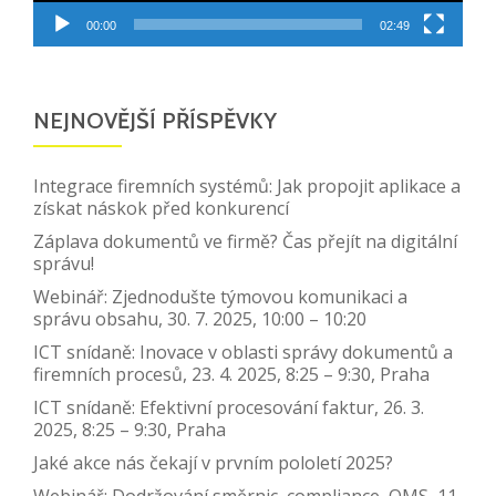
00:00
02:49
NEJNOVĚJŠÍ PŘÍSPĚVKY
Integrace firemních systémů: Jak propojit aplikace a
získat náskok před konkurencí
Záplava dokumentů ve firmě? Čas přejít na digitální
správu!
Webinář: Zjednodušte týmovou komunikaci a
správu obsahu, 30. 7. 2025, 10:00 – 10:20
ICT snídaně: Inovace v oblasti správy dokumentů a
firemních procesů, 23. 4. 2025, 8:25 – 9:30, Praha
ICT snídaně: Efektivní procesování faktur, 26. 3.
2025, 8:25 – 9:30, Praha
Jaké akce nás čekají v prvním pololetí 2025?
Webinář: Dodržování směrnic, compliance, QMS, 11.