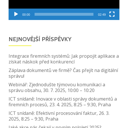
00:00
02:49
NEJNOVĚJŠÍ PŘÍSPĚVKY
Integrace firemních systémů: Jak propojit aplikace a
získat náskok před konkurencí
Záplava dokumentů ve firmě? Čas přejít na digitální
správu!
Webinář: Zjednodušte týmovou komunikaci a
správu obsahu, 30. 7. 2025, 10:00 – 10:20
ICT snídaně: Inovace v oblasti správy dokumentů a
firemních procesů, 23. 4. 2025, 8:25 – 9:30, Praha
ICT snídaně: Efektivní procesování faktur, 26. 3.
2025, 8:25 – 9:30, Praha
Jaké akce nás čekají v prvním pololetí 2025?