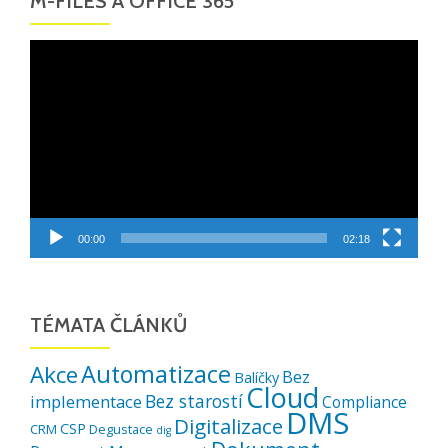
M-FILES A OFFICE 365
Video
přehrávač
00:00
02:18
TÉMATA ČLÁNKŮ
Automatizace
Akce
Bez
Balíčky
Cloud
Bez starostí
implementace
Compliance
DMS
Digitalizace
CSP
CRM
Degustace
dig