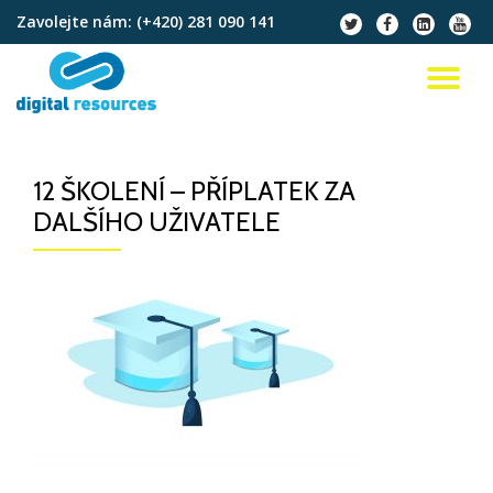
Zavolejte nám:
(+420) 281 090 141
fa-
fa-
fa-
fa-
twitter
facebook
linkedin-
youtu
Přeskočit
square
na
PŘ
obsah
NA
12 ŠKOLENÍ – PŘÍPLATEK ZA
DALŠÍHO UŽIVATELE