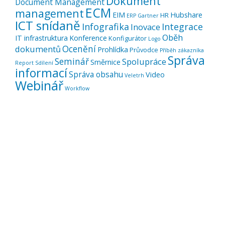
Dokument
Document Management
ECM
management
EIM
Hubshare
HR
ERP
Gartner
ICT snídaně
Infografika
Integrace
Inovace
Oběh
IT infrastruktura
Konference
Konfigurátor
Logo
Ocenění
dokumentů
Prohlídka
Průvodce
Příběh zákazníka
Správa
Seminář
Spolupráce
Směrnice
Report
Sdílení
informací
Správa obsahu
Video
Veletrh
Webinář
Workflow