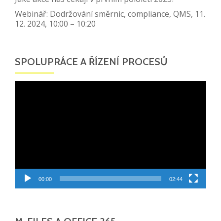
Webinář: Dodržování směrnic, compliance, QMS, 11.
12. 2024, 10:00 – 10:20
SPOLUPRÁCE A ŘÍZENÍ PROCESŮ
Video
přehrávač
00:00
02:44