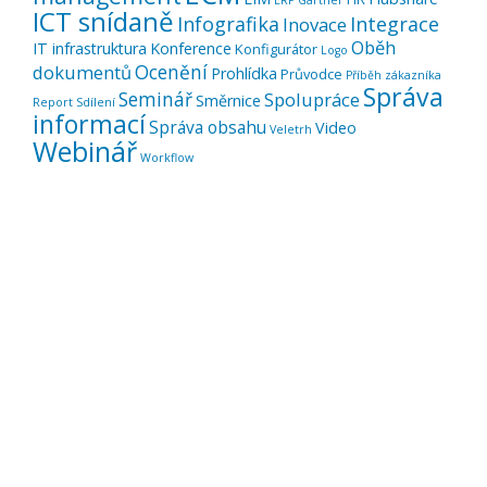
ERP
Gartner
ICT snídaně
Infografika
Integrace
Inovace
Oběh
IT infrastruktura
Konference
Konfigurátor
Logo
Ocenění
dokumentů
Prohlídka
Průvodce
Příběh zákazníka
Správa
Seminář
Spolupráce
Směrnice
Report
Sdílení
informací
Správa obsahu
Video
Veletrh
Webinář
Workflow