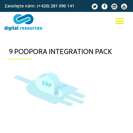
Zavolejte nám:
(+420) 281 090 141
fa-
fa-
fa-
fa-
twitter
facebook
linkedin-
youtu
Přeskočit
square
na
PŘ
obsah
NA
9 PODPORA INTEGRATION PACK