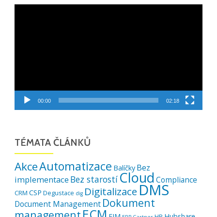
Video
přehrávač
00:00
02:18
TÉMATA ČLÁNKŮ
Automatizace
Akce
Bez
Balíčky
Cloud
Bez starostí
implementace
Compliance
DMS
Digitalizace
CSP
CRM
Degustace
dig
Dokument
Document Management
ECM
management
EIM
Hubshare
HR