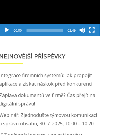
00:00
02:49
NEJNOVĚJŠÍ PŘÍSPĚVKY
Integrace firemních systémů: Jak propojit
aplikace a získat náskok před konkurencí
Záplava dokumentů ve firmě? Čas přejít na
digitální správu!
Webinář: Zjednodušte týmovou komunikaci
a správu obsahu, 30. 7. 2025, 10:00 – 10:20
ICT snídaně: Inovace v oblasti správy