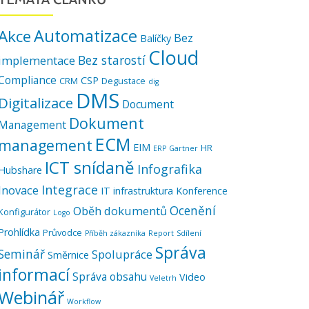
Automatizace
Akce
Bez
Balíčky
Cloud
Bez starostí
implementace
Compliance
CSP
CRM
Degustace
dig
DMS
Digitalizace
Document
Dokument
Management
ECM
management
EIM
HR
ERP
Gartner
ICT snídaně
Infografika
Hubshare
Integrace
Inovace
IT infrastruktura
Konference
Ocenění
Oběh dokumentů
Konfigurátor
Logo
Prohlídka
Průvodce
Příběh zákazníka
Report
Sdílení
Správa
Seminář
Spolupráce
Směrnice
informací
Správa obsahu
Video
Veletrh
Webinář
Workflow