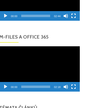
00:00
02:44
M-FILES A OFFICE 365
Video
přehrávač
00:00
02:18
TÉMATA ČLÁNKŮ