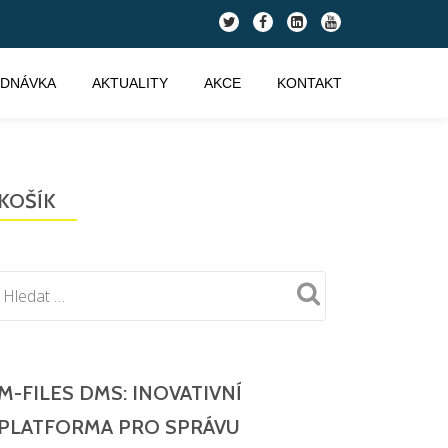
fa-
fa-
fa-
fa-
twitter
facebook
linkedin-
youtube
square
EDNÁVKA
AKTUALITY
AKCE
KONTAKT
KOŠÍK
M-FILES DMS: INOVATIVNÍ
PLATFORMA PRO SPRÁVU