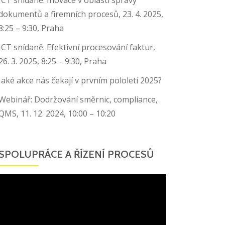
dokumentů a firemních procesů, 23. 4. 2025,
8:25 – 9:30, Praha
ICT snídaně: Efektivní procesování faktur,
26. 3. 2025, 8:25 – 9:30, Praha
Jaké akce nás čekají v prvním pololetí 2025?
Webinář: Dodržování směrnic, compliance,
QMS, 11. 12. 2024, 10:00 – 10:20
SPOLUPRÁCE A ŘÍZENÍ PROCESŮ
Video
přehrávač