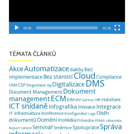
00:00
02:18
TÉMATA ČLÁNKŮ
Automatizace
Akce
Bez
Balíčky
Cloud
Bez starostí
implementace
Compliance
DMS
Digitalizace
CSP
CRM
Degustace
dig
Dokument
Document Management
ECM
management
EIM
Hubshare
HR
ERP
Gartner
ICT snídaně
Infografika
Integrace
Inovace
Oběh
IT infrastruktura
Konference
Konfigurátor
Logo
Ocenění
dokumentů
Prohlídka
Průvodce
Příběh zákazníka
Správa
Seminář
Spolupráce
Směrnice
Report
Sdílení
informací