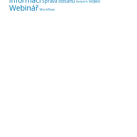
Správa obsahu
Video
Veletrh
Webinář
Workflow