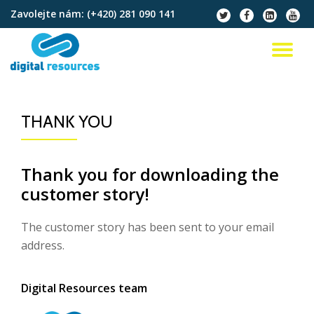
Zavolejte nám:
(+420) 281 090 141
fa-
fa-
fa-
fa-
twitter
facebook
linkedin-
youtu
Přeskočit
square
na
PŘ
obsah
NA
THANK YOU
Thank you for downloading the
customer story!
The customer story has been sent to your email
address.
Digital Resources team