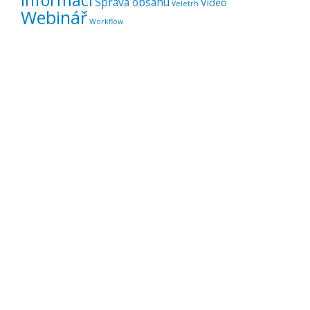
Správa obsahu
Video
Veletrh
Webinář
Workflow