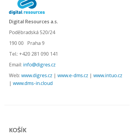
Digital Resources a.s.
Poděbradská 520/24
190 00 Praha 9
Tel.: +420 281 090 141
Email:
info@digres.cz
Web:
www.digres.cz
|
www.e-dms.cz
|
www.intuo.cz
|
www.dms-in.cloud
KOŠÍK