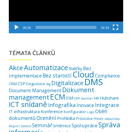
00:00
02:18
TÉMATA ČLÁNKŮ
Automatizace
Akce
Bez
Balíčky
Cloud
Bez starostí
implementace
Compliance
DMS
Digitalizace
CSP
CRM
Degustace
dig
Dokument
Document Management
ECM
management
EIM
Hubshare
HR
ERP
Gartner
ICT snídaně
Infografika
Integrace
Inovace
Oběh
IT infrastruktura
Konference
Konfigurátor
Logo
Ocenění
dokumentů
Prohlídka
Průvodce
Příběh zákazníka
Správa
Seminář
Spolupráce
Směrnice
Report
Sdílení
informací