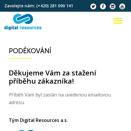
Zavolejte nám:
(+420) 281 090 141
fa-
fa-
fa-
fa-
twitter
facebook
linkedin-
youtu
Přeskočit
square
na
PŘ
obsah
NA
PODĚKOVÁNÍ
Děkujeme Vám za stažení
příběhu zákazníka!
Příběh Vám byl zaslán na uvedenou emailovou
adresu.
Tým Digital Resources a.s.