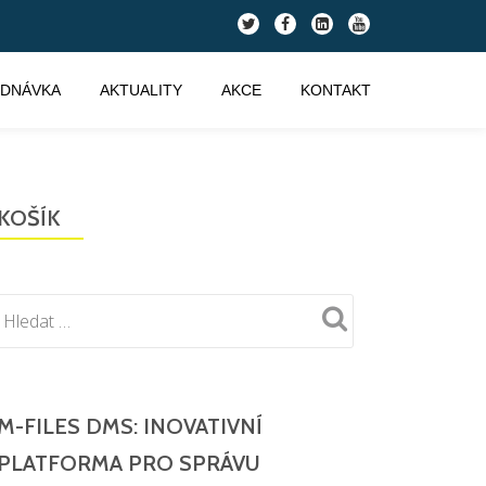
fa-
fa-
fa-
fa-
twitter
facebook
linkedin-
youtube
square
EDNÁVKA
AKTUALITY
AKCE
KONTAKT
KOŠÍK
M-FILES DMS: INOVATIVNÍ
PLATFORMA PRO SPRÁVU