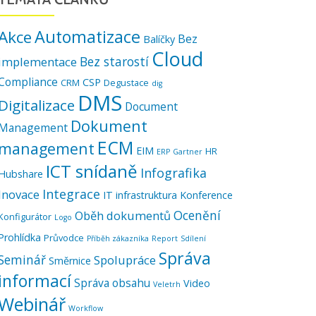
Automatizace
Akce
Bez
Balíčky
Cloud
Bez starostí
implementace
Compliance
CSP
CRM
Degustace
dig
DMS
Digitalizace
Document
Dokument
Management
ECM
management
EIM
HR
ERP
Gartner
ICT snídaně
Infografika
Hubshare
Integrace
Inovace
IT infrastruktura
Konference
Ocenění
Oběh dokumentů
Konfigurátor
Logo
Prohlídka
Průvodce
Příběh zákazníka
Report
Sdílení
Správa
Seminář
Spolupráce
Směrnice
informací
Správa obsahu
Video
Veletrh
Webinář
Workflow