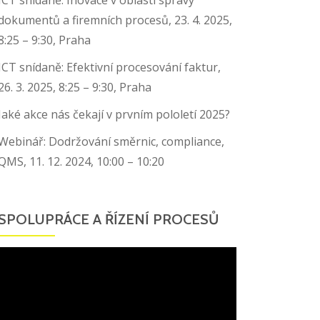
dokumentů a firemních procesů, 23. 4. 2025,
8:25 – 9:30, Praha
ICT snídaně: Efektivní procesování faktur,
26. 3. 2025, 8:25 – 9:30, Praha
Jaké akce nás čekají v prvním pololetí 2025?
Webinář: Dodržování směrnic, compliance,
QMS, 11. 12. 2024, 10:00 – 10:20
SPOLUPRÁCE A ŘÍZENÍ PROCESŮ
Video
přehrávač