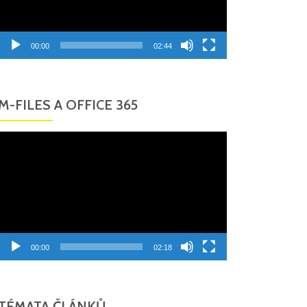
00:00
02:44
M-FILES A OFFICE 365
Video
přehrávač
00:00
02:18
TÉMATA ČLÁNKŮ