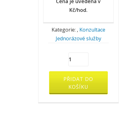
Cena je uvedena v
Kč/hod.
Kategorie:
,
Konzultace
Jednorázové služby
Konzultační
služby
nad
PŘIDAT DO
rámec
KOŠÍKU
aktivace
(Kč/hod.)
množství