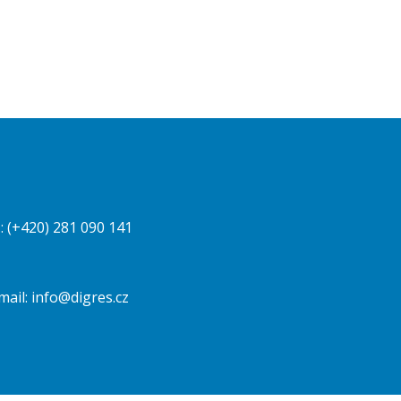
.: (+420) 281 090 141
mail:
info@digres.cz