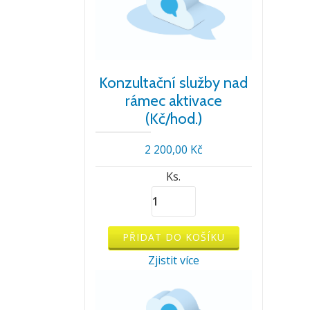
Konzultační služby nad
rámec aktivace
(Kč/hod.)
2 200,00
Kč
Ks.
Konzultační
služby
nad
PŘIDAT DO KOŠÍKU
rámec
Zjistit více
aktivace
(Kč/hod.)