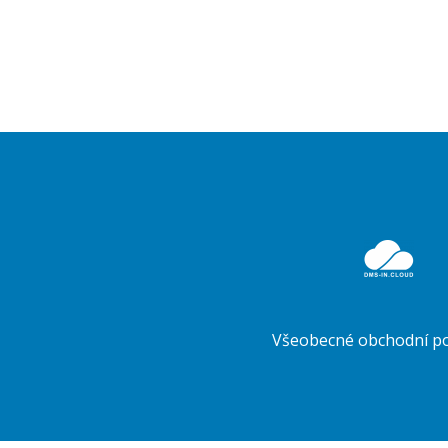
Druhé
ménu
Všeobecné obchodní p